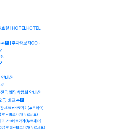
텔호텔 | HOTELHOTEL
🅿️ | 주차해보자GO~
장
차장

안내🎉
🎉
ㅣ전국 웨딩박람회 안내🎉
 비교🚗🅿️
간 💰🆓⏪바로가기(누르세요)
생 💸⏪바로가기(누르세요)
비교 📍⏪바로가기(누르세요)
주차장 💸⚖️⏪바로가기(누르세요)