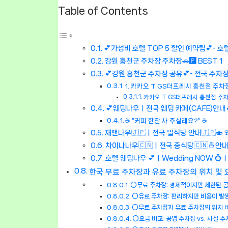
Table of Contents
💕가성비 호텔 TOP 5 할인 예약팁💕- 호
강원 홍천군 주차장 주차장🚗🅿️ BEST 1
💕강원 홍천군 주차장 공유💕- 전국 주차장
1. 카카오 T GS더프레시 홍천점 주차
카카오 T GS더프레시 홍천점 주
💕웨딩나우ㅣ전국 웨딩 카페(CAFE)안내
☕ “커피 한잔 사 주실래요?” ☕
재팬나우🇯🇵ㅣ전국 일식당 안내🇯🇵🍣
차이나나우🇨🇳ㅣ전국 중식당🇨🇳🍜안내
호텔 웨딩나우 💕ㅣWedding NOW 
한국 무료 주차장과 유료 주차장의 위치 및 요금
⭕무료 주차장: 경제적이지만 제한된 공
⭕유료 주차장: 편리하지만 비용이 발
⭕무료 주차장과 유료 주차장의 위치 
⭕요금 비교: 공영 주차장 vs. 사설 