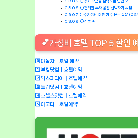
⭕주차 요금을 절약하는 방법 💡
⭕편리한 주차 공간 선택하기 🚙🅿️
⭕주차장에 대한 자주 묻는 질문 (Q&A)
⭕결론 📢
💕가성비 호텔 TOP 5 할인 
0️⃣야놀자ㅣ호텔 예약
1️⃣부킹닷컴ㅣ호텔예약
2️⃣익스피디아ㅣ호텔예약
3️⃣트립닷컴ㅣ호텔예약
4️⃣호텔스닷컴ㅣ호텔예약
5️⃣아고다ㅣ호텔예약