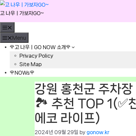
Skip
to
고 나우ㅣ가보자GO~
content
Menu
Menu
🌹고 나우ㅣGO NOW 소개🌹
Privacy Policy
Site Map
🌹NOWs🌹
강원 홍천군 주차장 
🏞 추천 TOP 1(
에코 라이프)
2024년 09월 29일
by
gonow.kr