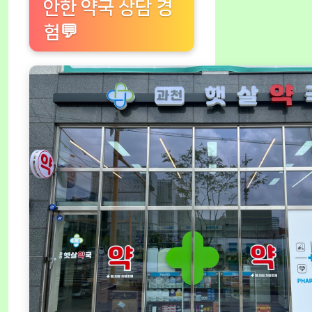
안한 약국 상담 경
험💬