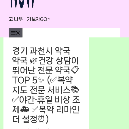
고 나우ㅣ가보자GO~
Menu
경기 과천시 약국
약국 🌿건강 상담이
뛰어난 전문 약국📋
TOP 5✨ (✅복약
지도 전문 서비스📚
✅야간·휴일 비상 조
제🚑 ✅복약 리마인
더 설정⏰)