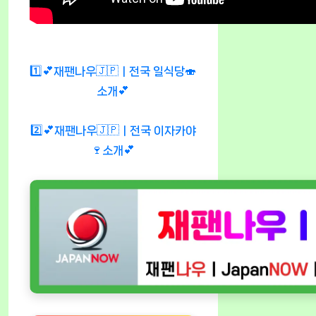
1️⃣💕재팬나우🇯🇵ㅣ전국 일식당🍣
소개💕
2️⃣💕재팬나우🇯🇵ㅣ전국 이자카야
🍷소개💕