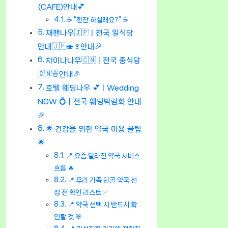
(CAFE)안내💕
☕ “한잔 하실래요?” ☕
재팬나우🇯🇵ㅣ전국 일식당
안내🇯🇵🍣🍷안내🎉
차이나나우🇨🇳ㅣ전국 중식당
🇨🇳🍜안내🎉
호텔 웨딩나우 💕ㅣWedding
NOW 💍ㅣ전국 웨딩박람회 안내
🎉
🌟 건강을 위한 약국 이용 꿀팁
🌟
📍 요즘 달라진 약국 서비스
흐름 🔥
📍 우리 가족 단골 약국 선
정 전 확인 리스트 ✅
📍 약국 선택 시 반드시 확
인할 것 🎯