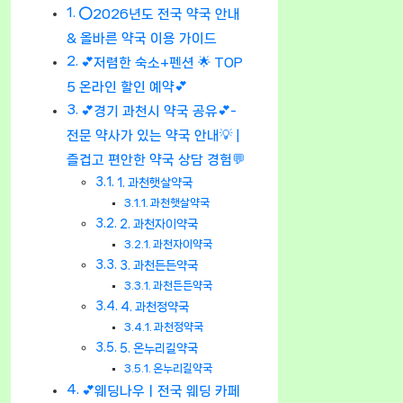
⭕2026년도 전국 약국 안내
& 올바른 약국 이용 가이드
💕저렴한 숙소+펜션 🌟 TOP
5 온라인 할인 예약💕
💕경기 과천시 약국 공유💕-
전문 약사가 있는 약국 안내💡 |
즐겁고 편안한 약국 상담 경험💬
1. 과천햇살약국
과천햇살약국
2. 과천자이약국
과천자이약국
3. 과천든든약국
과천든든약국
4. 과천정약국
과천정약국
5. 온누리길약국
온누리길약국
💕웨딩나우ㅣ전국 웨딩 카페