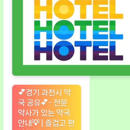
💕경기 과천시 약
국 공유💕- 전문
약사가 있는 약국
안내💡 | 즐겁고 편