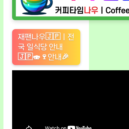
재팬나우🇯🇵ㅣ전
국 일식당 안내
🇯🇵🍣🍷안내🎉