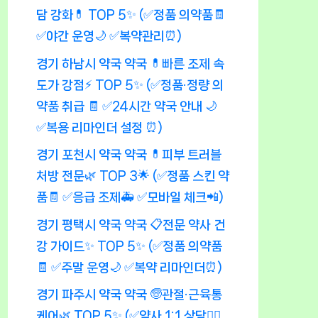
담 강화💊 TOP 5✨ (✅정품 의약품🧾
✅야간 운영🌙 ✅복약관리⏰)
경기 하남시 약국 약국 💊빠른 조제 속
도가 강점⚡ TOP 5✨ (✅정품·정량 의
약품 취급 🧾 ✅24시간 약국 안내 🌙
✅복용 리마인더 설정 ⏰)
경기 포천시 약국 약국 💊피부 트러블
처방 전문🌿 TOP 3🌟 (✅정품 스킨 약
품🧾 ✅응급 조제🚑 ✅모바일 체크📲)
경기 평택시 약국 약국 📋전문 약사 건
강 가이드✨ TOP 5✨ (✅정품 의약품
🧾 ✅주말 운영🌙 ✅복약 리마인더⏰)
경기 파주시 약국 약국 🧓관절·근육통
케어🌿 TOP 5✨ (✅약사 1:1 상담👩‍⚕️