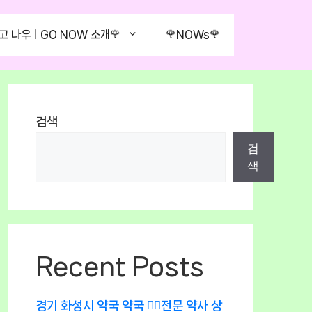
고 나우ㅣGO NOW 소개🌹
🌹NOWs🌹
검색
검
색
Recent Posts
경기 화성시 약국 약국 👨‍⚕️전문 약사 상