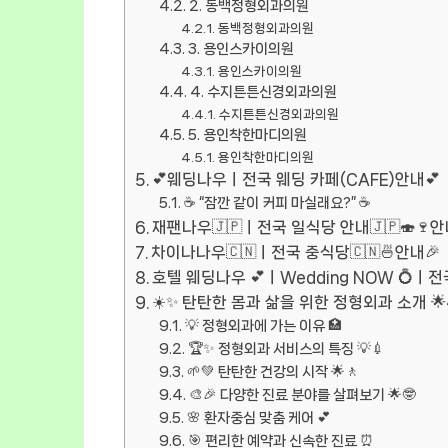
2. 동백정형외과의원
동백정형외과의원
3. 용인스카이의원
용인스카이의원
4. 수지튼튼신경외과의원
수지튼튼신경외과의원
5. 용인착한마디의원
용인착한마디의원
💕웨딩나우ㅣ전국 웨딩 카페(CAFE)안내💕
☕ “잠깐 같이 커피 마실래요?” ☕
재팬나우🇯🇵ㅣ전국 일식당 안내🇯🇵🍣🍷안
차이나나우🇨🇳ㅣ전국 중식당🇨🇳🍜안내🎉
호텔 웨딩나우 💕ㅣWedding NOW 💍ㅣ
☀️✨ 탄탄한 몸과 삶을 위한 정형외과 소개 🌟
💡 정형외과에 가는 이유 🏥
🏆✨ 정형외과 서비스의 특징 💡💉
🌱💚 탄탄한 건강의 시작 🌟🚶
🎨🎉 다양한 진료 분야를 살펴보기 🌟🤓
🌸 환자중심 맞춤 케어 💕
🎯 편리한 예약과 신속한 진료 ⏰