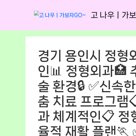
Skip
to
고 나우ㅣ가보
content
경기 용인시 정형
인📊 정형외과🏥 
술 환경🔒 ✅신속한
춤 치료 프로그램
과 체계적인📋 정형
율적 재활 플랜🏃 ✅