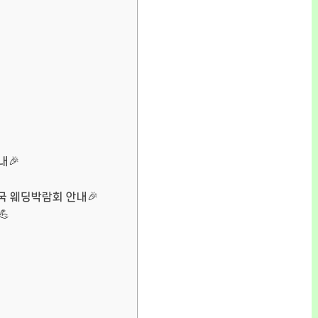
내🎉
전국 웨딩박람회 안내🎉
💪