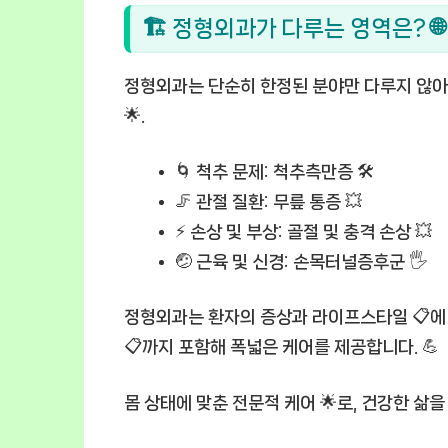
🏗 정형외과가 다루는 영역은? 🌐
정형외과는 단순히 한정된 분야만 다루지 않아요
🌟.
🌀
척추 문제:
척추측만증 🛠️
🦵
관절 질환:
무릎 통증 💥
⚡
손상 및 부상:
골절 및 충격 손상 💥
🤕
근육 및 신경:
손목터널증후군 🖐️
정형외과는 환자의 증상과 라이프스타일 📋에 
📋까지 포함해 폭넓은 케어를 제공합니다. 💪
몸 상태에 맞춘 전문적 케어 🌟로, 건강한 삶을