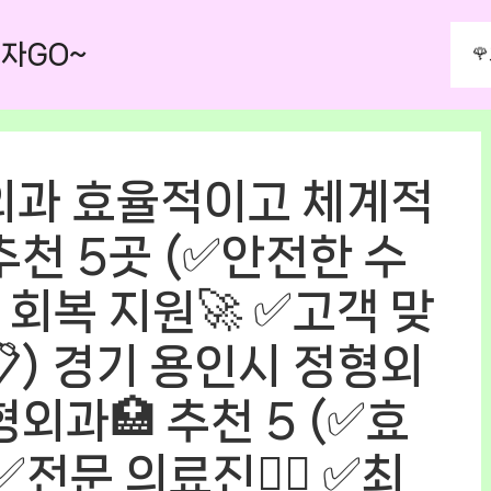
자GO~

외과 효율적이고 체계적
추천 5곳 (✅안전한 수
 회복 지원🚀 ✅고객 맞
) 경기 용인시 정형외
외과🏥 추천 5 (✅효
전문 의료진👩‍⚕️ ✅최