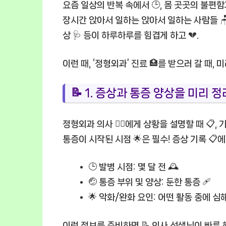
요즘 일상의 반복 속에서 🕒, 몸 곳곳의 불편함
장시간 앉아서 일하는 앉아서 일하는 사람들 🪑,
상 🩺 등이 하루하루를 힘겹게 하고 💔.
이런 때, ‘정형외과’ 진료 🏥를 받으러 갈 때, 
📝 1. 증상과 통증 양상을 미리 
정형외과 의사 🧑‍⚕️에게 상황을 설명할 때 📋
통증이 시작된 시점 🌟은 필수! 증상 기록 📋에
🕒
발병 시점:
몇 달 전 🕰️
🤕
통증 부위 및 양상:
둔한 통증 🩹
🌟
악화/완화 요인:
어떤 활동 중에 심해
이런 정보를 준비하면 📝 의사 선생님이 빠른 