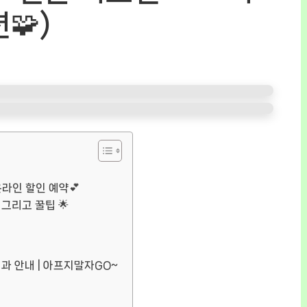
🧩)
 온라인 할인 예약💕
그리고 꿀팁 🌟
외과 안내 | 아프지말자GO~