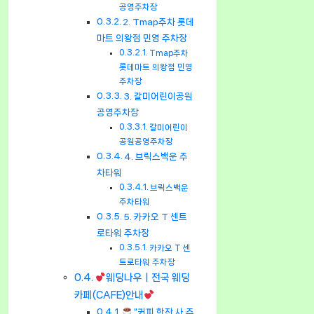
공영주차장
2. Tmap주차 롯데
마트 의왕점 민영 주차장
Tmap주차
롯데마트 의왕점 민영
주차장
3. 갈미어린이공원
공영주차장
갈미어린이
공원공영주차장
4. 브릭스백운 주
차타워
브릭스백운
주차타워
5. 카카오 T 센트
로타워 주차장
카카오 T 센
트로타워 주차장
웨딩나우ㅣ전국 웨딩
카페(CAFE)안내
“커피 한잔 사 주