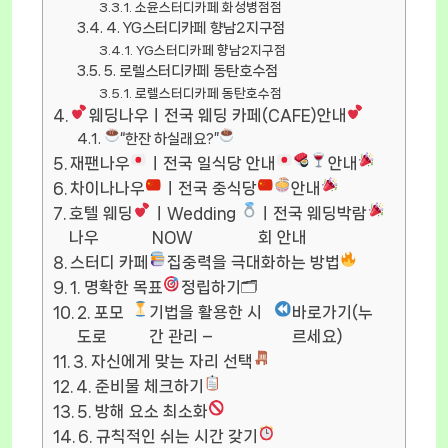
소윤스터디카페 화성병점점
4. YG스터디카페 향남2지구점
YG스터디카페 향남2지구점
5. 로렐스터디카페 동탄호수점
로렐스터디카페 동탄호수점
웨딩나우ㅣ전국 웨딩 카페(CAFE)안내
“한잔 하실래요?”
재팬나우
ㅣ전국 일식당 안내
안내
차이나나우
ㅣ전국 중식당
안내
호텔 웨딩
ㅣWedding
ㅣ전국 웨딩박람
나우
NOW
회 안내
스터디 카페
집중력을 극대화하는 방법
1. 명확한 목표
정립하기🗂
2. 포모
기법을 활용한 시
바로가기(누
도로
간 관리 –
르세요)
3. 자신에게 맞는 자리 선택
4. 준비물 체크하기
5. 방해 요소 최소화
6. 규칙적인 쉬는 시간 갖기