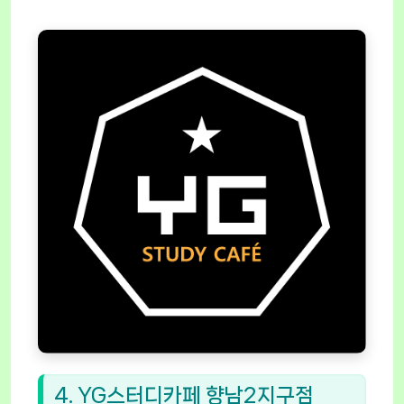
4. YG스터디카페 향남2지구점