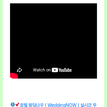
호텔 웨딩나우ㅣWeddingNOWㅣ실시간 무