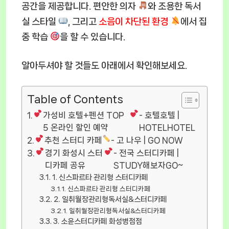
공간을 제공합니다. 편안한 의자
와 조용한 독서
실 스타일
, 그리고
소음이 차단된 환경
에서 집
중 학습
을 할 수 있습니다.
알아두셔야 할 것들도 아래에서 확인해보세요.
Table of Contents
가성비 호텔+펜션 TOP
- 호텔호텔 |
5 온라인 할인 예약
HOTELHOTEL
추천 스터디 카페
- 고 나우 | GO NOW
경기 화성시 스터
- 전국 스터디카페 |
디카페 공유
STUDY해보자GO~
1. 신스파르타 관리형 스터디카페
신스파르타 관리형 스터디카페
2. 일취월장관리형독서실&스터디카페
일취월장관리형독서실&스터디카페
3. 소윤스터디카페 화성병점점