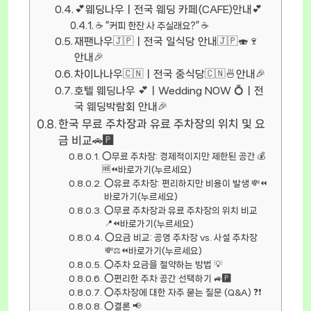
💕웨딩나우ㅣ전국 웨딩 카페(CAFE)안내💕
☕ “커피 한잔 사 주실래요?” ☕
재팬나우🇯🇵ㅣ전국 일식당 안내🇯🇵🍣🍷
안내🎉
차이나나우🇨🇳ㅣ전국 중식당🇨🇳🍜안내🎉
호텔 웨딩나우 💕ㅣWedding NOW 💍ㅣ전
국 웨딩박람회 안내🎉
한국 무료 주차장과 유료 주차장의 위치 및 요
금 비교🚗🅿️
⭕무료 주차장: 경제적이지만 제한된 공간 💰
🆓⏪바로가기(누르세요)
⭕유료 주차장: 편리하지만 비용이 발생 💸⏪
바로가기(누르세요)
⭕무료 주차장과 유료 주차장의 위치 비교
📍⏪바로가기(누르세요)
⭕요금 비교: 공영 주차장 vs. 사설 주차장
💸⚖️⏪바로가기(누르세요)
⭕주차 요금을 절약하는 방법 💡
⭕편리한 주차 공간 선택하기 🚙🅿️
⭕주차장에 대한 자주 묻는 질문 (Q&A) ❓❗
⭕결론 📢