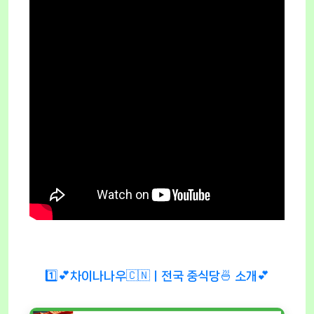
1️⃣💕차이나나우🇨🇳ㅣ전국 중식당🍜 소개💕