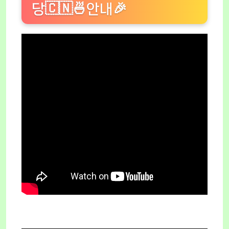
당🇨🇳🍜안내🎉