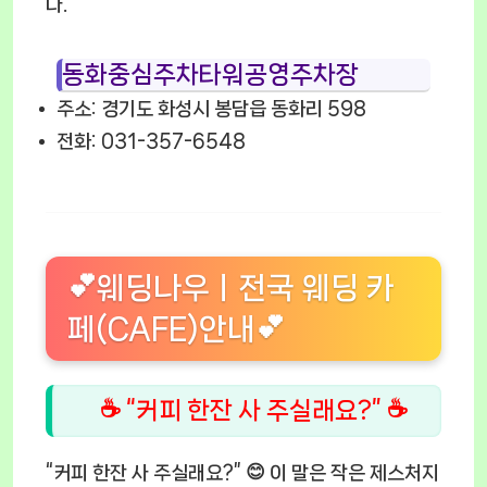
다.
동화중심주차타워공영주차장
주소: 경기도 화성시 봉담읍 동화리 598
전화: 031-357-6548
💕웨딩나우ㅣ전국 웨딩 카
페(CAFE)안내💕
☕ “커피 한잔 사 주실래요?” ☕
“커피 한잔 사 주실래요?” 😊 이 말은 작은 제스처지