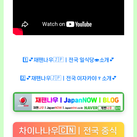
1️⃣💕재팬나우🇯🇵ㅣ전국 일식당🍣소개💕
2️⃣💕재팬나우🇯🇵ㅣ전국 이자카야🍷소개💕
차이나나우🇨🇳ㅣ전국 중식