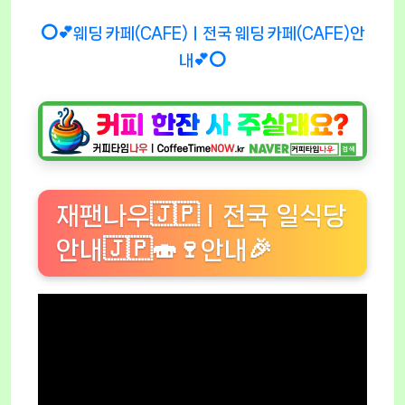
⭕💕웨딩 카페(CAFE)ㅣ전국 웨딩 카페(CAFE)안
내💕⭕
재팬나우🇯🇵ㅣ전국 일식당
안내🇯🇵🍣🍷안내🎉