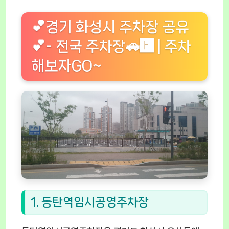
💕경기 화성시 주차장 공유
💕- 전국 주차장🚗🅿️ | 주차
해보자GO~
1. 동탄역임시공영주차장