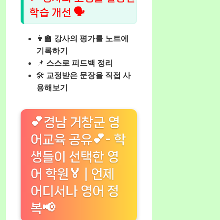
학습 개선 🗣️
👨‍🏫
강사의 평가를 노트에
기록하기
📌
스스로 피드백 정리
🛠️
교정받은 문장을 직접 사
용해보기
💕경남 거창군 영
어교육 공유💕- 학
생들이 선택한 영
어 학원🏅 | 언제
어디서나 영어 정
복📢