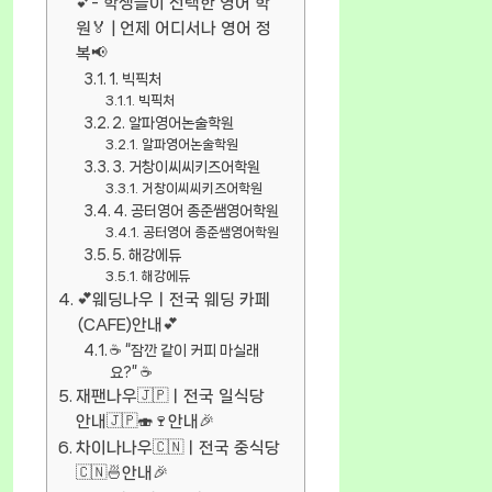
💕- 학생들이 선택한 영어 학
원🏅 | 언제 어디서나 영어 정
복📢
1. 빅픽처
빅픽처
2. 알파영어논술학원
알파영어논술학원
3. 거창이씨씨키즈어학원
거창이씨씨키즈어학원
4. 공터영어 종준쌤영어학원
공터영어 종준쌤영어학원
5. 해강에듀
해강에듀
💕웨딩나우ㅣ전국 웨딩 카페
(CAFE)안내💕
☕ “잠깐 같이 커피 마실래
요?” ☕
재팬나우🇯🇵ㅣ전국 일식당
안내🇯🇵🍣🍷안내🎉
차이나나우🇨🇳ㅣ전국 중식당
🇨🇳🍜안내🎉