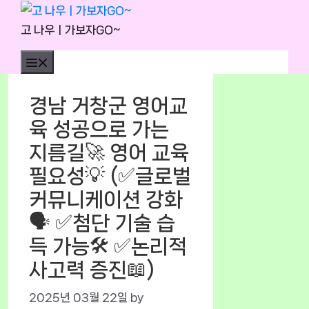
Skip
to
고 나우ㅣ가보자GO~
content
Menu
경남 거창군 영어교
육 성공으로 가는
지름길🚀 영어 교육
필요성💡 (✅글로벌
커뮤니케이션 강화
🗣️ ✅첨단 기술 습
득 가능🛠️ ✅논리적
사고력 증진📖)
2025년 03월 22일
by