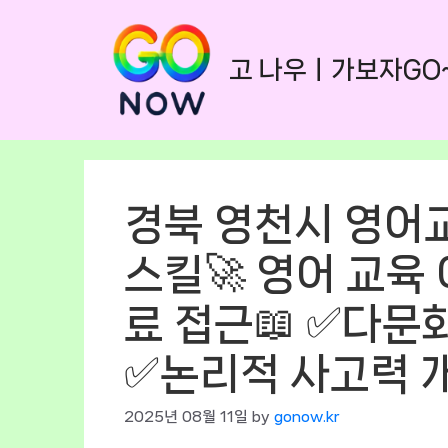
Skip
to
고 나우ㅣ가보자GO
content
경북 영천시 영어
스킬🚀 영어 교육 
료 접근📖 ✅다문
✅논리적 사고력 개
2025년 08월 11일
by
gonow.kr