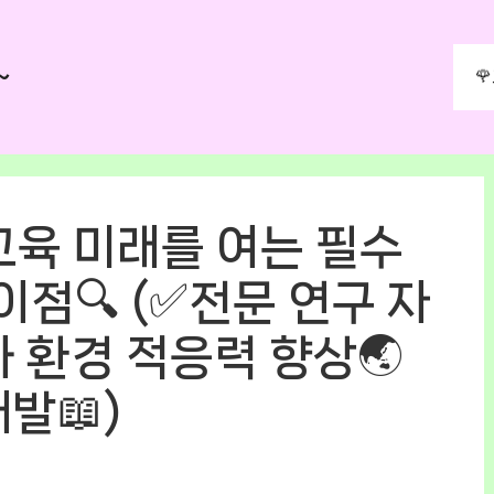
~

교육 미래를 여는 필수
이점🔍 (✅전문 연구 자
화 환경 적응력 향상🌏
발📖)