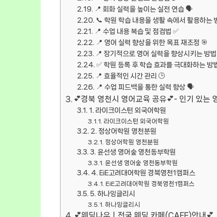
📍 회화 실력을 높이는 실전 연습 🗣️
📞 학원 학습 내용을 생활 속에서 활용하는 방
📍 수업 내용 복습 및 점검법 ✅
📍 영어 실력 향상을 위한 목표 재조정 🎯
📍 장기적으로 영어 실력을 향상시키는 방법 
✅ 학원 등록 후 학습 효과를 극대화하는 방법
📍 효율적인 시간 관리 🕒
📍 수업 피드백을 통한 실력 향상 🗣️
💕경북 영천시 영어교육 공유💕- 인기 있는 영
1. 라이크이스턴 외국어학원
라이크이스턴 외국어학원
2. 정상어학원 영천분원
정상어학원 영천분원
3. 윤선생 영어숲 영천동부학원
윤선생 영어숲 영천동부학원
4. EiE고려대어학원 경북영천1캠퍼스
EiE고려대어학원 경북영천1캠퍼스
5. 하나잉글리시
하나잉글리시
💕웨딩나우ㅣ전국 웨딩 카페(CAFE)안내💕