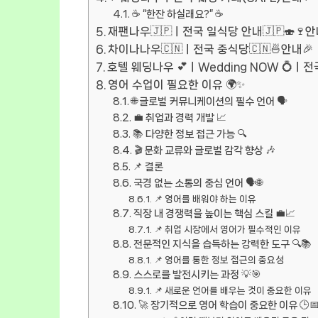
☕ “한잔 하실래요?” ☕
재팬나우🇯🇵ㅣ전국 일식당 안내🇯🇵🍣🍷안
차이나나우🇨🇳ㅣ전국 중식당🇨🇳🍜안내🎉
호텔 웨딩나우 💕ㅣWedding NOW 💍ㅣ
영어 수업이 필요한 이유 🌍✨
🌐 글로벌 커뮤니케이션의 필수 언어 🗣️
💼 취업과 경력 개발 📈
📚 다양한 정보 접근 가능 🔍
🎬 문화 교류와 글로벌 감각 향상 🎶
📌 결론
국경 없는 소통의 중심 언어 🗣️🌐
📌 영어를 배워야 하는 이유
직장 내 경쟁력을 높이는 핵심 스킬 💼📈
📌 취업 시장에서 영어가 필수적인 이유
전문적인 지식을 습득하는 강력한 도구 🔍📚
📌 영어를 통한 정보 접근의 중요성
스스로를 발전시키는 과정 💡🎯
📌 새로운 언어를 배우는 것이 중요한 이유
🚀 장기적으로 영어 학습이 중요한 이유 🕒