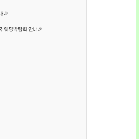
내🎉
전국 웨딩박람회 안내🎉
