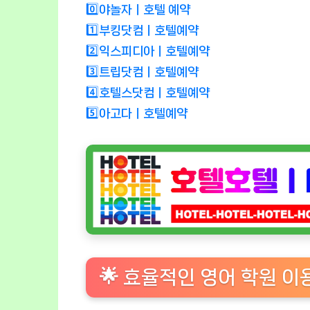
0️⃣야놀자ㅣ호텔 예약
1️⃣부킹닷컴ㅣ호텔예약
2️⃣익스피디아ㅣ호텔예약
3️⃣트립닷컴ㅣ호텔예약
4️⃣호텔스닷컴ㅣ호텔예약
5️⃣아고다ㅣ호텔예약
🌟 효율적인 영어 학원 이용