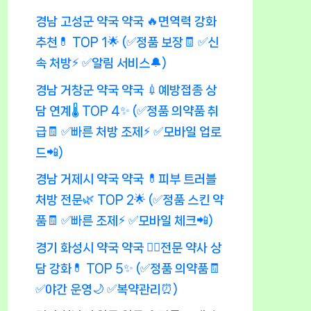
경남 고성군 약국 약국 🔥면역력 강화
추천💊 TOP 1🌟 (✅정품 보장🧾 ✅신
속 처방⚡ ✅알림 서비스🔔)
경남 거창군 약국 약국 💉예방접종 상
담 연계🌡️ TOP 4✨ (✅정품 의약품 취
급🧾 ✅빠른 처방 조제⚡ ✅모바일 업로
드📲)
경남 거제시 약국 약국 💊피부 트러블
처방 전문🌿 TOP 2🌟 (✅정품 스킨 약
품🧾 ✅빠른 조제⚡ ✅모바일 체크📲)
경기 화성시 약국 약국 👨‍⚕️전문 약사 상
담 강화💊 TOP 5✨ (✅정품 의약품🧾
✅야간 운영🌙 ✅복약관리⏰)