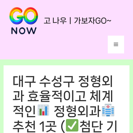
Skip
to
고 나우ㅣ가보자GO~
content
Menu
대구 수성구 정형외
과 효율적이고 체계
적인
정형외과
추천 1곳 (
첨단 기