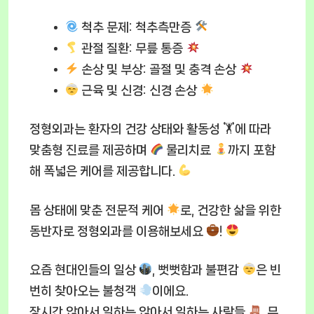
척추 문제:
척추측만증
관절 질환:
무릎 통증
손상 및 부상:
골절 및 충격 손상
근육 및 신경:
신경 손상
정형외과는 환자의 건강 상태와 활동성 🏋
에 따라
맞춤형 진료를 제공하며
물리치료
까지 포함
해 폭넓은 케어를 제공합니다.
몸 상태에 맞춘 전문적 케어
로, 건강한 삶을 위한
동반자로 정형외과를 이용해보세요
!
요즘 현대인들의 일상
, 뻣뻣함과 불편감
은 빈
번히 찾아오는 불청객
이에요.
장시간 앉아서 일하는 앉아서 일하는 사람들
, 무