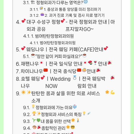
🏗 정형외과가 다루는 영역은?
1. 증상과 통증 양상을 미리 정리하기
2. 과거 진료 기록 및 검사 자료 챙기기
대구 수성구 정형
- 전국 정형외과 안내 | 아
외과 공유
프지말자GO~
1. 범어탄탄정형외과의원
범어탄탄정형외과의원
웨딩나우ㅣ전국 웨딩 카페(CAFE)안내
“잠깐 같이 커피 마실래요?”
재팬나우
ㅣ전국 일식당 안내
안내
차이나나우
ㅣ전국 중식당
안내
호텔 웨딩
ㅣWedding
ㅣ전국 웨딩박
나우
NOW
람회 안내
탄탄한 몸과 삶을 위한 의료 서비스
소개
정형외과에 가는 이유
정형외과 서비스의 특징
내 몸을 위한 선택
종합적인 관리