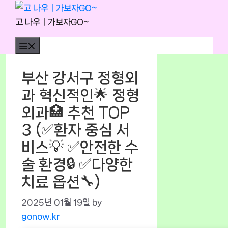
Skip
to
고 나우ㅣ가보자GO~
content
Menu
부산 강서구 정형외
과 혁신적인🌟 정형
외과🏥 추천 TOP
3 (✅환자 중심 서
비스💡 ✅안전한 수
술 환경🔒 ✅다양한
치료 옵션🔧)
2025년 01월 19일
by
gonow.kr