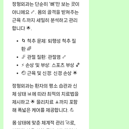
정형외과는 단순히 ‘뼈’만 보는 곳이
아니에요 🦴. 몸의 골격을 받쳐주는
근육 💪까지 세밀히 분석하고 관리
합니다 🌟.
🌀
척추 문제:
퇴행성 척추 질
환 🌈
🦵
관절 질환:
관절염 🦴
⚡
손상 및 부상:
스포츠 부상 🏀
🤕
근육 및 신경:
신경 손상 🌟
정형외과는 환자의 평소 습관과 신
체 상태 📊에 따라 최적의 치료법을
제시하고 🌟 물리치료 🧘까지 포함
해 폭넓은 케어를 제공합니다. 💪
몸 상태에 맞춘 체계적 관리 🚀로,