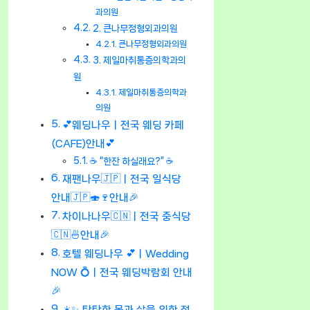
과의원
2. 큰나무정형외과의원
큰나무정형외과의원
3. 제일마취통증의학과의
원
제일마취통증의학과
의원
💕웨딩나우ㅣ전국 웨딩 카페
(CAFE)안내💕
☕ “한잔 하실래요?” ☕
재팬나우🇯🇵ㅣ전국 일식당
안내🇯🇵🍣🍷안내🎉
차이나나우🇨🇳ㅣ전국 중식당
🇨🇳🍜안내🎉
호텔 웨딩나우 💕ㅣWedding
NOW 💍ㅣ전국 웨딩박람회 안내
🎉
☀️✨ 탄탄한 몸과 삶을 위한 정