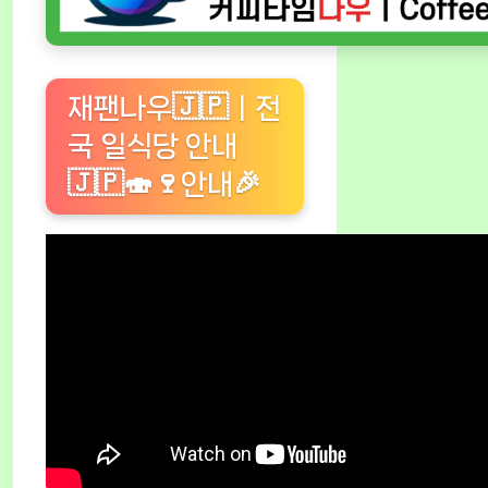
재팬나우🇯🇵ㅣ전
국 일식당 안내
🇯🇵🍣🍷안내🎉