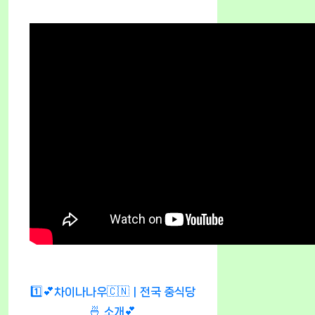
1️⃣💕차이나나우🇨🇳ㅣ전국 중식당
🍜 소개💕