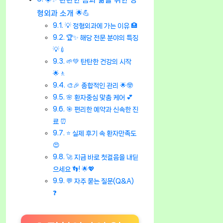
형외과 소개 🌟💪
💡 정형외과에 가는 이유 🏥
🏆✨ 해당 전문 분야의 특징
💡💉
🌱💚 탄탄한 건강의 시작
🌟🚶
🎨🎉 종합적인 관리 🌟🤓
🌸 환자중심 맞춤 케어 💕
🎯 편리한 예약과 신속한 진
료 ⏰
⭐ 실제 후기 속 환자만족도
😍
🚀 지금 바로 첫걸음을 내딛
으세요 👣! 🌟💖
💬 자주 묻는 질문(Q&A)
❓