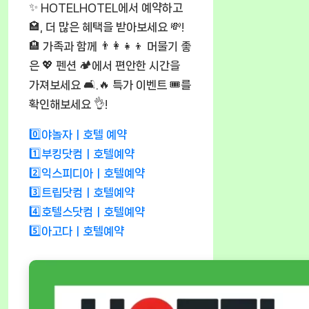
✨ HOTELHOTEL에서 예약하고
🏩, 더 많은 혜택을 받아보세요 💸!
🏨 가족과 함께 👨‍👩‍👧‍👦 머물기 좋
은 💖 펜션 🏕️에서 편안한 시간을
가져보세요 🛋️.🔥 특가 이벤트 🎟️를
확인해보세요 👌!
0️⃣야놀자ㅣ호텔 예약
1️⃣부킹닷컴ㅣ호텔예약
2️⃣익스피디아ㅣ호텔예약
3️⃣트립닷컴ㅣ호텔예약
4️⃣호텔스닷컴ㅣ호텔예약
5️⃣아고다ㅣ호텔예약