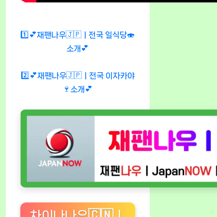
1️⃣💕재팬나우🇯🇵ㅣ전국 일식당🍣
소개💕
2️⃣💕재팬나우🇯🇵ㅣ전국 이자카야
🍷소개💕
차이나나우🇨🇳ㅣ