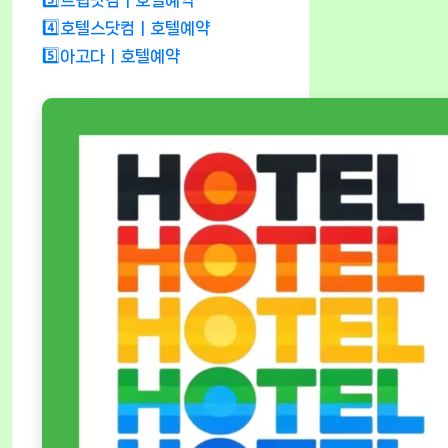
4️⃣호텔스닷컴ㅣ호텔예약
5️⃣아고다ㅣ호텔예약