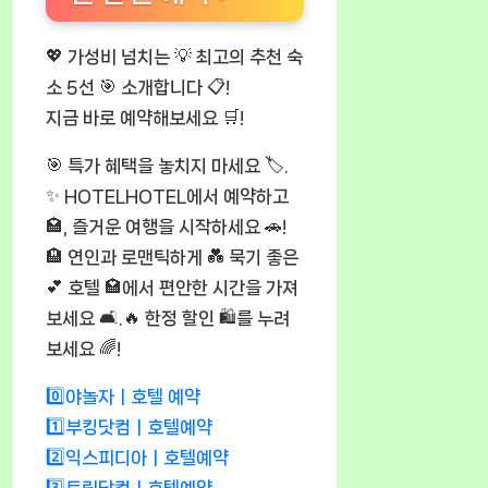
💖 가성비 넘치는 💡 최고의 추천 숙
소 5선 🎯 소개합니다 📋!
지금 바로 예약해보세요 🛒!
🎯 특가 혜택을 놓치지 마세요 🏷️.
✨ HOTELHOTEL에서 예약하고
🏩, 즐거운 여행을 시작하세요 🚗!
🏨 연인과 로맨틱하게 💑 묵기 좋은
💕 호텔 🏩에서 편안한 시간을 가져
보세요 🛋️.🔥 한정 할인 🛍️를 누려
보세요 🌈!
0️⃣야놀자ㅣ호텔 예약
1️⃣부킹닷컴ㅣ호텔예약
2️⃣익스피디아ㅣ호텔예약
3️⃣트립닷컴ㅣ호텔예약