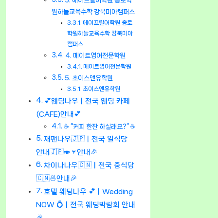
3. 에이프릴어학원 종로학
원하늘교육수학 강북미아캠퍼스
에이프릴어학원 종로
학원하늘교육수학 강북미아
캠퍼스
4. 메이트영어전문학원
메이트영어전문학원
5. 초이스앤유학원
초이스앤유학원
💕웨딩나우ㅣ전국 웨딩 카페
(CAFE)안내💕
☕ “커피 한잔 하실래요?” ☕
재팬나우🇯🇵ㅣ전국 일식당
안내🇯🇵🍣🍷안내🎉
차이나나우🇨🇳ㅣ전국 중식당
🇨🇳🍜안내🎉
호텔 웨딩나우 💕ㅣWedding
NOW 💍ㅣ전국 웨딩박람회 안내