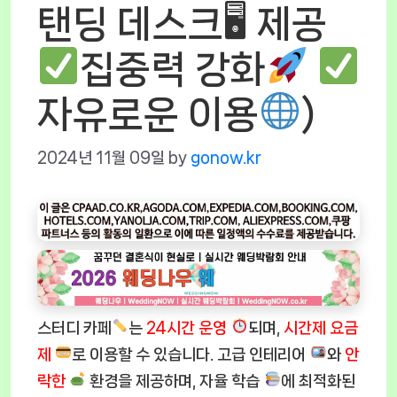
탠딩 데스크🖥 제공
집중력 강화
자유로운 이용
)
2024년 11월 09일
by
gonow.kr
스터디 카페
는
24시간 운영
되며,
시간제 요금
제
로 이용할 수 있습니다. 고급 인테리어
와
안
락한
환경을 제공하며, 자율 학습
에 최적화된