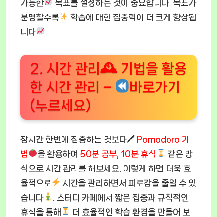
가능한
목표를 설정하는 것이 중요합니다. 목표가
분명할수록
학습에 대한 집중력이 더 크게 향상됩
니다
.
2. 시간 관리🕰 기법을 활용
한 시간 관리 –
바로가기
(누르세요)
장시간 한번에 집중하는 것보다🖊
Pomodoro 기
법
을 활용하여
50분 공부, 10분 휴식
같은 방
식으로 시간 관리를 해보세요. 이렇게 하면 더욱 효
율적으로
시간을 관리하면서 피로감을 줄일 수 있
습니다
. 스터디 카페에서 짧은 집중과 규칙적인
휴식을 통해
더 효율적인 학습 환경을 만들어 보