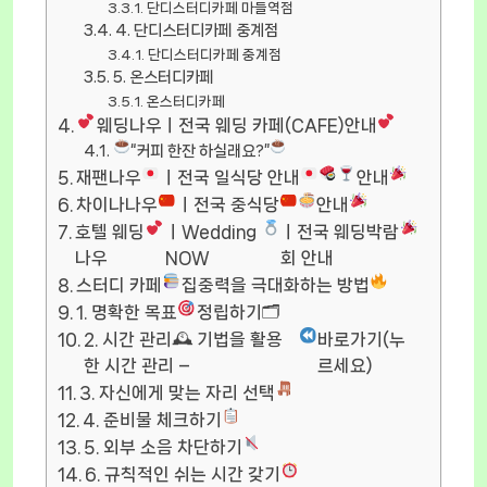
단디스터디카페 마들역점
4. 단디스터디카페 중계점
단디스터디카페 중계점
5. 온스터디카페
온스터디카페
웨딩나우ㅣ전국 웨딩 카페(CAFE)안내
“커피 한잔 하실래요?”
재팬나우
ㅣ전국 일식당 안내
안내
차이나나우
ㅣ전국 중식당
안내
호텔 웨딩
ㅣWedding
ㅣ전국 웨딩박람
나우
NOW
회 안내
스터디 카페
집중력을 극대화하는 방법
1. 명확한 목표
정립하기🗂
2. 시간 관리🕰 기법을 활용
바로가기(누
한 시간 관리 –
르세요)
3. 자신에게 맞는 자리 선택
4. 준비물 체크하기
5. 외부 소음 차단하기
6. 규칙적인 쉬는 시간 갖기