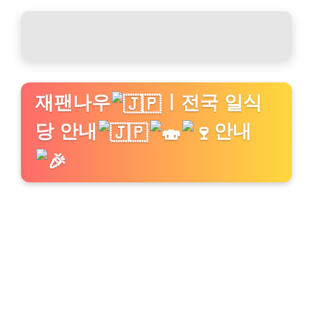
재팬나우
ㅣ전국 일식
당 안내
안내