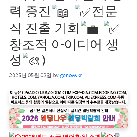
력 증진
전문
직 진출 기회
창조적 아이디어 생
성
)
2025년 05월 02일
by
gonow.kr
2025년도 전국 영어학원 소개