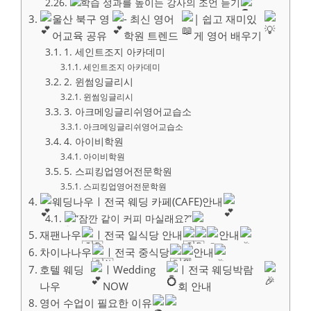
학습 성과를 높이는 강사의 조언 듣기
울산 북구 영
- 최신 영어
| 쉽고 재미있
어교육 공유
학원 트렌드
게 영어 배우기
1. 세인트조지 아카데미
세인트조지 아카데미
2. 윈썸잉글리시
윈썸잉글리시
3. 아크메잉글리쉬영어교습소
아크메잉글리쉬영어교습소
4. 아이비학원
아이비학원
5. 스피킹업영어전문학원
스피킹업영어전문학원
웨딩나우ㅣ전국 웨딩 카페(CAFE)안내
“잠깐 같이 커피 마실래요?”
재팬나우
ㅣ전국 일식당 안내
안내
차이나나우
ㅣ전국 중식당
안내
호텔 웨딩
ㅣWedding
ㅣ전국 웨딩박람
나우
NOW
회 안내
영어 수업이 필요한 이유