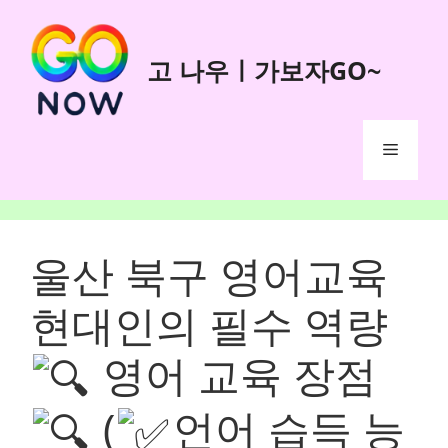
Skip
to
고 나우ㅣ가보자GO~
content
Menu
울산 북구 영어교육
현대인의 필수 역량
영어 교육 장점
(
언어 습득 능