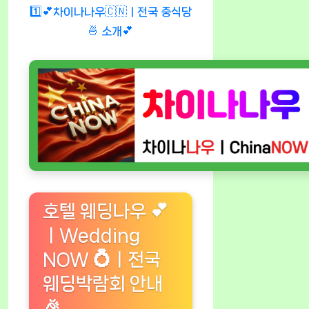
1️⃣💕차이나나우🇨🇳ㅣ전국 중식당
🍜 소개💕
호텔 웨딩나우 💕
ㅣWedding
NOW 💍ㅣ전국
웨딩박람회 안내
🎉