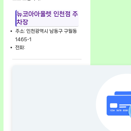
뉴코아아울렛 인천점 주
차장
주소: 인천광역시 남동구 구월동
1465-1
전화: