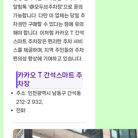
알림톡 ‘@모두의주차장’으로 문의
가능합니다. 다만 이 업체는 당일 주
차권만 구매할 수 있다는 점에 유의
해야 합니다. 이처럼 카카오 T 간석
스마트 주차장은 편리한 주차 서비
스를 제공하며, 지역 주민들의 주차
편의성 향상에 기여하고 있습니다.
카카오 T 간석스마트 주
차장
주소: 인천광역시 남동구 간석동
212-2 932,
전화: