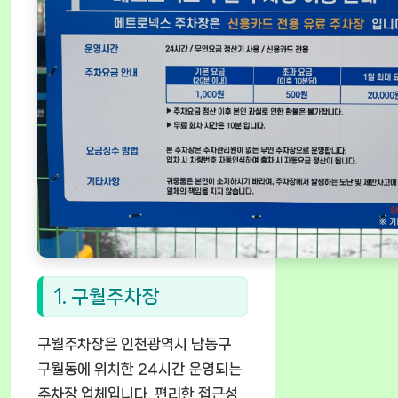
1. 구월주차장
구월주차장은 인천광역시 남동구
구월동에 위치한 24시간 운영되는
주차장 업체입니다. 편리한 접근성