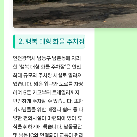
2. 행복 대형 화물 주차장
인천광역시 남동구 남촌동에 자리
한 ‘행복 대형 화물 주차장’은 인천
최대 규모의 주차장 시설로 알려져
있습니다. 넓은 입구와 도로를 자랑
하여 5톤 카고부터 트레일러까지
편안하게 주차할 수 있습니다. 또한
기사님들을 위한 매점과 쉼터 등 다
양한 편의시설이 마련되어 있어 휴
식을 취하기에 좋습니다. 남동공단
및 남동 IC와 연결되어 교통이 편리