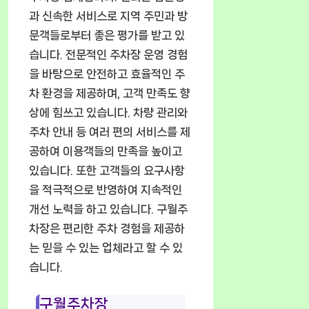
과 신속한 서비스로 지역 주민과 방
문객들로부터 좋은 평가를 받고 있
습니다. 전문적인 주차장 운영 경험
을 바탕으로 안전하고 효율적인 주
차 환경을 제공하며, 고객 만족도 향
상에 힘쓰고 있습니다. 차량 관리와
주차 안내 등 여러 편의 서비스를 제
공하여 이용객들의 만족을 높이고
있습니다. 또한 고객들의 요구사항
을 적극적으로 반영하여 지속적인
개선 노력을 하고 있습니다. 구월주
차장은 편리한 주차 경험을 제공하
는 믿을 수 있는 업체라고 할 수 있
습니다.
구월주차장