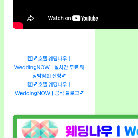
1️⃣💕호텔 웨딩나우ㅣ
WeddingNOWㅣ실시간 무료 웨
딩박람회 신청💕
2️⃣💕호텔 웨딩나우ㅣ
WeddingNOWㅣ공식 블로그💕