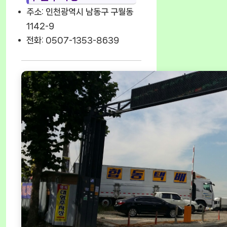
주소: 인천광역시 남동구 구월동
1142-9
전화: 0507-1353-8639