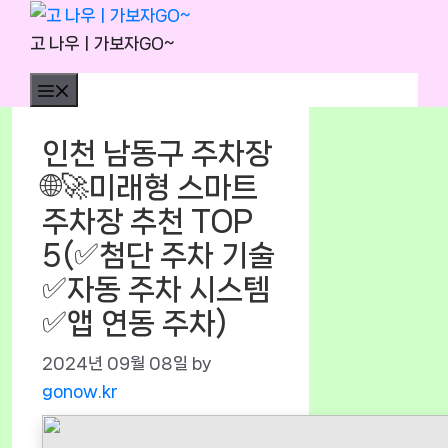
Skip
to
고 나우ㅣ가보자GO~
content
Menu
인천 남동구 주차장
🌐🚀미래형 스마트
주차장 추천 TOP
5(✅첨단 주차 기술
✅자동 주차 시스템
✅앱 연동 주차)
2024년 09월 08일
by
gonow.kr