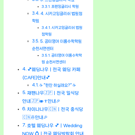
프렌잉글리시 학원
4. 시카고잉글리쉬 법원점
학원
시카고잉글리쉬 법원
점학원
5. 공터영어 이룸수학학원
순천서면센터
공터영어 이룸수학학
원 순천서면센터
💕웨딩나우ㅣ전국 웨딩 카페
(CAFE)안내💕
☕ “한잔 하실래요?” ☕
재팬나우🇯🇵ㅣ전국 일식당
안내🇯🇵🍣🍷안내🎉
차이나나우🇨🇳ㅣ전국 중식당
🇨🇳🍜안내🎉
호텔 웨딩나우 💕ㅣWedding
NOW 💍ㅣ전국 웨딩박람회 안내