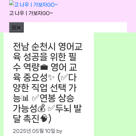
Skip
to
고 나우ㅣ가보자GO~
content
Menu
전남 순천시 영어교
육 성공을 위한 필
수 역량💼 영어 교
육 중요성✨ (✅다
양한 직업 선택 가
능📊 ✅연봉 상승
가능성💰 ✅두뇌 발
달 촉진🧠)
2025년 05월 10일
by