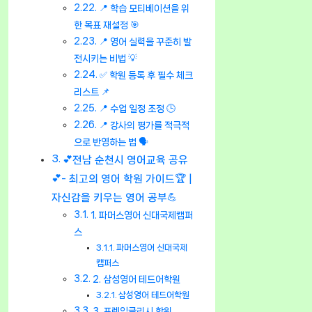
📍 학습 모티베이션을 위
한 목표 재설정 🎯
📍 영어 실력을 꾸준히 발
전시키는 비법 💡
✅ 학원 등록 후 필수 체크
리스트 📌
📍 수업 일정 조정 🕒
📍 강사의 평가를 적극적
으로 반영하는 법 🗣️
💕전남 순천시 영어교육 공유
💕- 최고의 영어 학원 가이드🏆 |
자신감을 키우는 영어 공부💪
1. 파머스영어 신대국제캠퍼
스
파머스영어 신대국제
캠퍼스
2. 삼성영어 테드어학원
삼성영어 테드어학원
3. 프렌잉글리시 학원