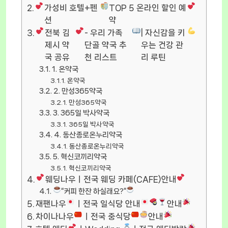
가성비 호텔+펜
TOP 5 온라인 할인 예
션
약
전북 김
- 우리 가족
| 자신감을 키
제시 약
단골 약국 추
우는 건강 관
국 공유
천 리스트
리 루틴
1. 온약국
온약국
2. 만성365약국
만성365약국
3. 365일 박사약국
365일 박사약국
4. 동산종로온누리약국
동산종로온누리약국
5. 혁신코끼리약국
혁신코끼리약국
웨딩나우ㅣ전국 웨딩 카페(CAFE)안내
“커피 한잔 하실래요?”
재팬나우
ㅣ전국 일식당 안내
안내
차이나나우
ㅣ전국 중식당
안내