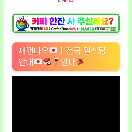
내
재팬나우
ㅣ전국 일식당
안내
안내