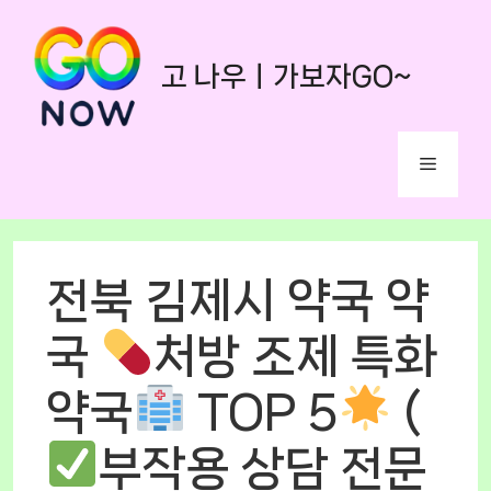
Skip
to
고 나우ㅣ가보자GO~
content
Menu
전북 김제시 약국 약
국
처방 조제 특화
약국
TOP 5
(
부작용 상담 전문