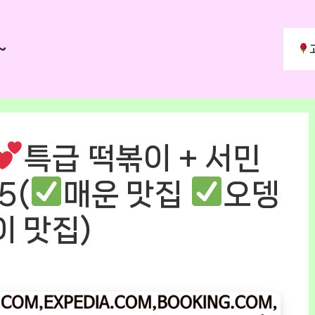
~
특급 떡볶이 + 서민
5(
매운 맛집
오뎅
이 맛집)