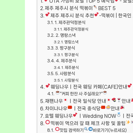
OTA 가성비 호텔 TOP 5 예약팁
- 호텔
제주 제주시 분식 떡볶이
BEST 5
제주 제주시 분식 추천
-떡볶이 | 한국인
1. 제주관덕정분식
제주관덕정분식
2. 명랑스낵
명랑스낵
3. 짱구분식
짱구분식
4. 제주분식
제주분식
5. 사랑분식
사랑분식
웨딩나우ㅣ전국 웨딩 카페(CAFE)안내
“커피 한잔 사 주실래요?”
재팬나우
ㅣ전국 일식당 안내
안내
차이나나우
ㅣ전국 중식당
안내
호텔 웨딩나우
ㅣWedding NOW
ㅣ전
떡볶이 먹으러 갈 때 체크 사항 및 꿀팁
맛집 검색하기
바로가기(누르세요)