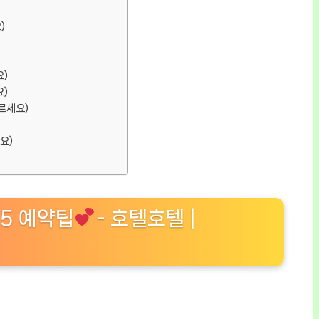
)
)
)
르세요)
요)
 5 예약팁
- 호텔호텔 |