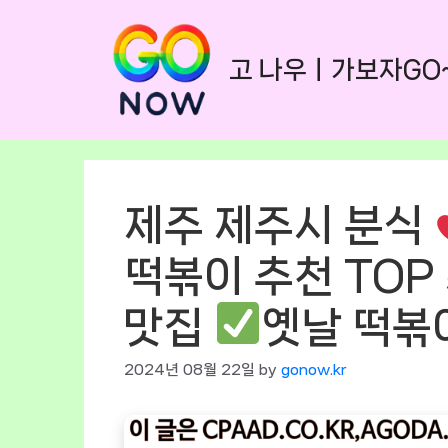
Skip
to
고 나우ㅣ가보자GO
content
제주 제주시 분식
떡볶이 추천 TOP 
맛집
옛날 떡볶
2024년 08월 22일
by
gonow.kr