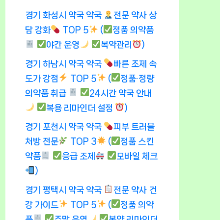
경기 화성시 약국 약국
전문 약사 상
담 강화
TOP 5
(
정품 의약품
야간 운영
복약관리
)
경기 하남시 약국 약국
빠른 조제 속
도가 강점
TOP 5
(
정품·정량
의약품 취급
24시간 약국 안내
복용 리마인더 설정
)
경기 포천시 약국 약국
피부 트러블
처방 전문
TOP 3
(
정품 스킨
약품
응급 조제
모바일 체크
)
경기 평택시 약국 약국
전문 약사 건
강 가이드
TOP 5
(
정품 의약
품
주말 운영
복약 리마인더