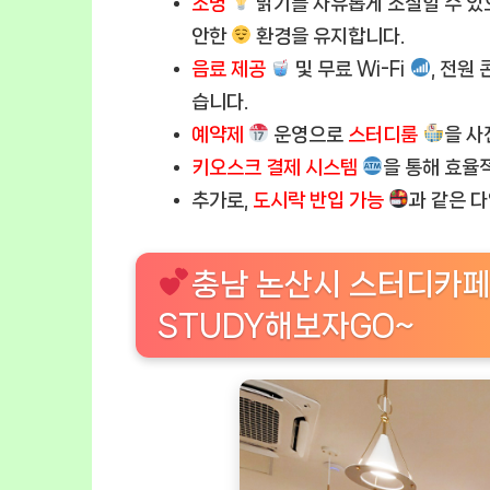
조명
밝기를 자유롭게 조절할 수 있
안한
환경을 유지합니다.
음료 제공
및 무료 Wi-Fi
, 전원
습니다.
예약제
운영으로
스터디룸
을 사
키오스크 결제 시스템
을 통해 효율
추가로,
도시락 반입 가능
과 같은 
충남 논산시 스터디카페
STUDY해보자GO~