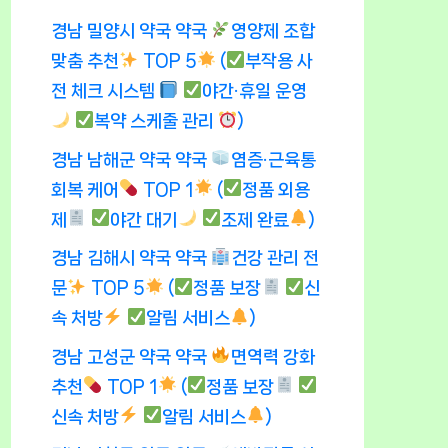
경남 밀양시 약국 약국
영양제 조합
맞춤 추천
TOP 5
(
부작용 사
전 체크 시스템
야간·휴일 운영
복약 스케줄 관리
)
경남 남해군 약국 약국
염증·근육통
회복 케어
TOP 1
(
정품 외용
제
야간 대기
조제 완료
)
경남 김해시 약국 약국
건강 관리 전
문
TOP 5
(
정품 보장
신
속 처방
알림 서비스
)
경남 고성군 약국 약국
면역력 강화
추천
TOP 1
(
정품 보장
신속 처방
알림 서비스
)