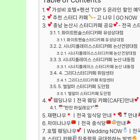
Table of Contents
가성비 호텔+펜션 TOP 5 온라인 할인 예
추천 스터디 카페
- 고 나우 | GO NOW
충남 논산시 스터디카페 공유
- 전국 스
1. 화이트펜슬스터디카페 유성상대점
화이트펜슬스터디카페 유성상대점
2. 시너지플레이스스터디카페 논산건양대점
시너지플레이스스터디카페 논산건양대점
3. 시너지플레이스 스터디카페 논산 내동점
시너지플레이스 스터디카페 논산 내동점
4. 그리다스터디카페 취암센터
그리다스터디카페 취암센터
5. 엘알마 스터디카페 도안점
엘알마 스터디카페 도안점
웨딩나우ㅣ전국 웨딩 카페(CAFE)안내
“한잔 하실래요?”
재팬나우
ㅣ전국 일식당 안내
안내
차이나나우
ㅣ전국 중식당
안내
호텔 웨딩나우
ㅣWedding NOW
ㅣ전
스터디 카페
집중력을 극대화하는 방법