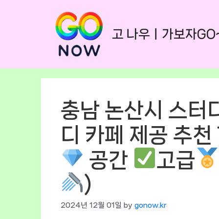
Skip
to
고 나우ㅣ가보자GO
content
충남 논산시 스터
디 카페 제공 추천 T
공간
고급
)
2024년 12월 01일
by
gonow.kr