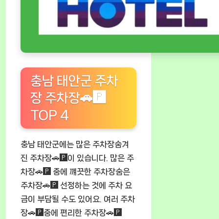
충남 태안군 주차
장 주차장🚗🅿️
TOP 4
충남 태안군에는 많은 주차장숨겨
진 주차장🚗🅿️이 있습니다. 많은 주
차장🚗🅿️ 중에 꺠끗한 주차장숨은
주차장🚗🅿️ 선정하는 것에 주차 요
금이 부담될 수도 있어요. 여러 주차
장🚗🅿️중에 편리한 주차장🚗🅿️