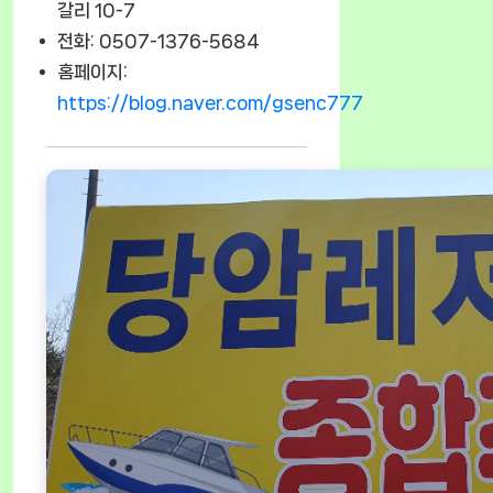
갈리 10-7
전화: 0507-1376-5684
홈페이지:
https://blog.naver.com/gsenc777