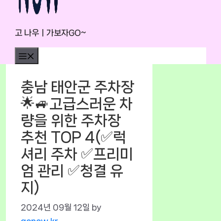
고 나우ㅣ가보자GO~
Menu
충남 태안군 주차장
🌟🚙고급스러운 차
량을 위한 주차장
추천 TOP 4(✅럭
셔리 주차 ✅프리미
엄 관리 ✅청결 유
지)
2024년 09월 12일
by