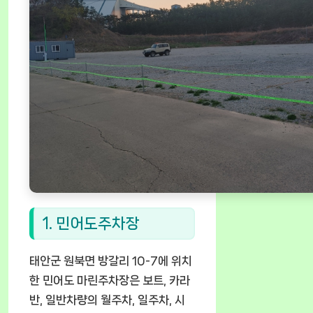
1. 민어도주차장
태안군 원북면 방갈리 10-7에 위치
한 민어도 마린주차장은 보트, 카라
반, 일반차량의 월주차, 일주차, 시