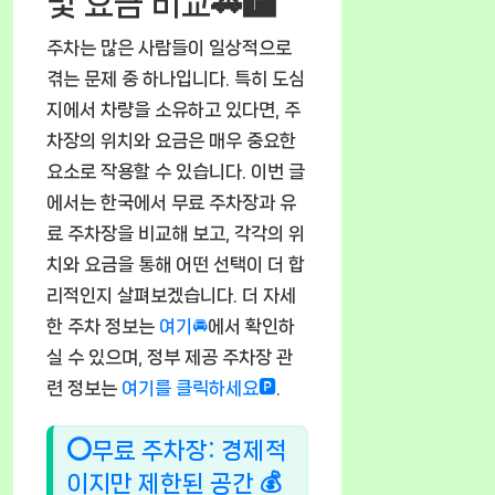
및 요금 비교🚗🅿️
주차는 많은 사람들이 일상적으로
겪는 문제 중 하나입니다. 특히 도심
지에서 차량을 소유하고 있다면, 주
차장의 위치와 요금은 매우 중요한
요소로 작용할 수 있습니다. 이번 글
에서는 한국에서 무료 주차장과 유
료 주차장을 비교해 보고, 각각의 위
치와 요금을 통해 어떤 선택이 더 합
리적인지 살펴보겠습니다. 더 자세
한 주차 정보는
여기🚘
에서 확인하
실 수 있으며, 정부 제공 주차장 관
련 정보는
여기를 클릭하세요🅿️
.
⭕무료 주차장: 경제적
이지만 제한된 공간 💰