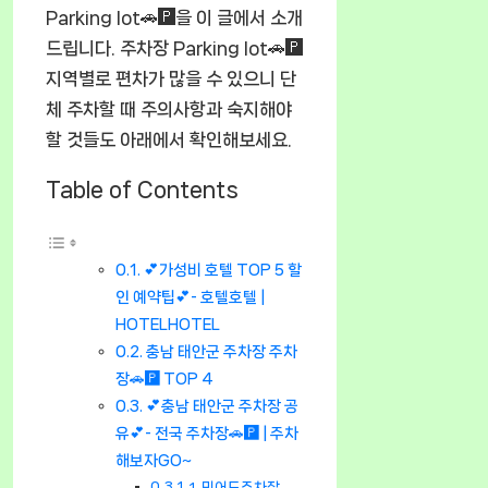
Parking lot🚗🅿️을 이 글에서 소개
드립니다. 주차장 Parking lot🚗🅿️
지역별로 편차가 많을 수 있으니 단
체 주차할 때 주의사항과 숙지해야
할 것들도 아래에서 확인해보세요.
Table of Contents
💕가성비 호텔 TOP 5 할
인 예약팁💕- 호텔호텔 |
HOTELHOTEL
충남 태안군 주차장 주차
장🚗🅿️ TOP 4
💕충남 태안군 주차장 공
유💕- 전국 주차장🚗🅿️ | 주차
해보자GO~
1. 민어도주차장