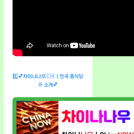
1️⃣💕차이나나우🇨🇳ㅣ전국 중식당
🍜 소개💕