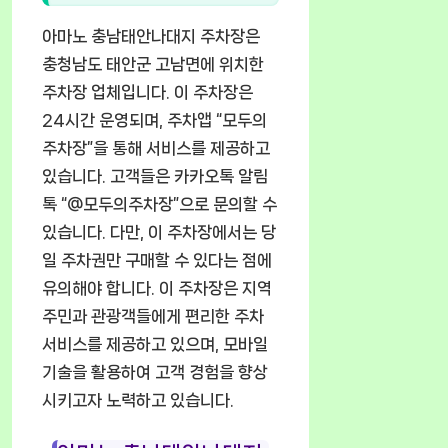
아마노 충남태안나대지 주차장은
충청남도 태안군 고남면에 위치한
주차장 업체입니다. 이 주차장은
24시간 운영되며, 주차앱 “모두의
주차장”을 통해 서비스를 제공하고
있습니다. 고객들은 카카오톡 알림
톡 “@모두의주차장”으로 문의할 수
있습니다. 다만, 이 주차장에서는 당
일 주차권만 구매할 수 있다는 점에
유의해야 합니다. 이 주차장은 지역
주민과 관광객들에게 편리한 주차
서비스를 제공하고 있으며, 모바일
기술을 활용하여 고객 경험을 향상
시키고자 노력하고 있습니다.