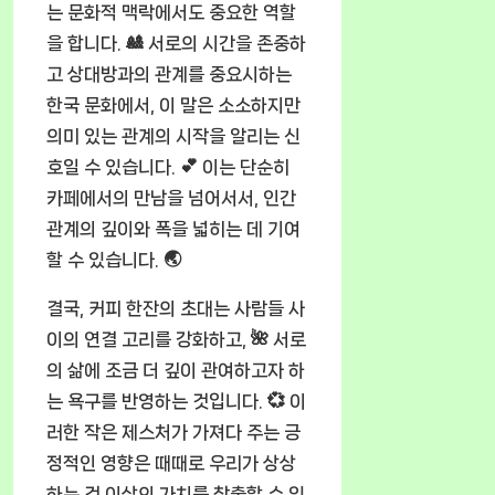
는 문화적 맥락에서도 중요한 역할
을 합니다. 🎎 서로의 시간을 존중하
고 상대방과의 관계를 중요시하는
한국 문화에서, 이 말은 소소하지만
의미 있는 관계의 시작을 알리는 신
호일 수 있습니다. 💕 이는 단순히
카페에서의 만남을 넘어서서, 인간
관계의 깊이와 폭을 넓히는 데 기여
할 수 있습니다. 🌏
결국, 커피 한잔의 초대는 사람들 사
이의 연결 고리를 강화하고, 🌺 서로
의 삶에 조금 더 깊이 관여하고자 하
는 욕구를 반영하는 것입니다. 💞 이
러한 작은 제스처가 가져다 주는 긍
정적인 영향은 때때로 우리가 상상
하는 것 이상의 가치를 창출할 수 있