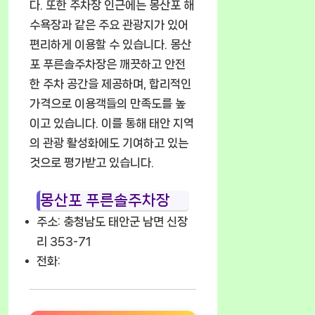
다. 또한 주차장 인근에는 몽산포 해
수욕장과 같은 주요 관광지가 있어
편리하게 이용할 수 있습니다. 몽산
포 푸른솔주차장은 깨끗하고 안전
한 주차 공간을 제공하며, 합리적인
가격으로 이용객들의 만족도를 높
이고 있습니다. 이를 통해 태안 지역
의 관광 활성화에도 기여하고 있는
것으로 평가받고 있습니다.
몽산포 푸른솔주차장
주소: 충청남도 태안군 남면 신장
리 353-71
전화: