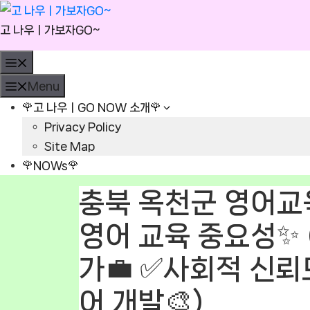
Skip
to
고 나우ㅣ가보자GO~
content
Menu
Menu
🌹고 나우ㅣGO NOW 소개🌹
Privacy Policy
Site Map
🌹NOWs🌹
충북 옥천군 영어교
영어 교육 중요성✨ 
가💼 ✅사회적 신뢰
어 개발🎨)