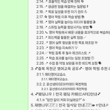
📍 효율적인 학습 반복 전략 🔄
📍 궁금한 점을 해결하는 질문법 ❓
📍 목표 달성을 위한 자기 관리 💪
🔄 영어 학원 이후 학습 방법 📚
📍 영어 실력을 높이는 미디어 활용법 🎬
📍 스피킹 능력을 향상시키는 방법 🗣️
📞 영어 학원에서 배운 내용을 효과적으로 복습하는
📍 피드백을 활용한 실력 점검 ✅
📍 영어 실력 향상을 위한 목표 재조정 🎯
📍 영어 학습 지속하기 💡
✅ 학원 등록 후 필수 체크리스트 📌
📍 학습 효과를 높이는 일정 조정법 🕒
📍 수업 중 약점 보완을 위한 피드백 요청 🗣️
💕충북 옥천군 영어교육 공유💕- 영어 학원 추천 
1. 메타영어교습소
메타영어교습소
2. 윤선생IGSE아카데미 옥천학원
윤선생IGSE아카데미 옥천학원
💕웨딩나우ㅣ전국 웨딩 카페(CAFE)안내💕
☕ “잠깐 같이 커피 마실래요?” ☕
재팬나우🇯🇵ㅣ전국 일식당 안내🇯🇵🍣🍷안내🎉