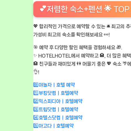
💕저렴한 숙소+펜션 🌟 TOP
💖 합리적인 가격으로 예약할 수 있는 🛎️ 최고의 추
가성비 최고의 숙소를 확인해보세요 👀!
🎯 예약 후 다양한 할인 혜택을 경험하세요 🎁.
✨ HOTELHOTEL에서 예약하고 🏩, 더 많은 혜택
🏨 친구들과 재미있게 👫 머물기 좋은 💖 숙소 🌴
👌!
0️⃣야놀자ㅣ호텔 예약
1️⃣부킹닷컴ㅣ호텔예약
2️⃣익스피디아ㅣ호텔예약
3️⃣트립닷컴ㅣ호텔예약
4️⃣호텔스닷컴ㅣ호텔예약
5️⃣아고다ㅣ호텔예약