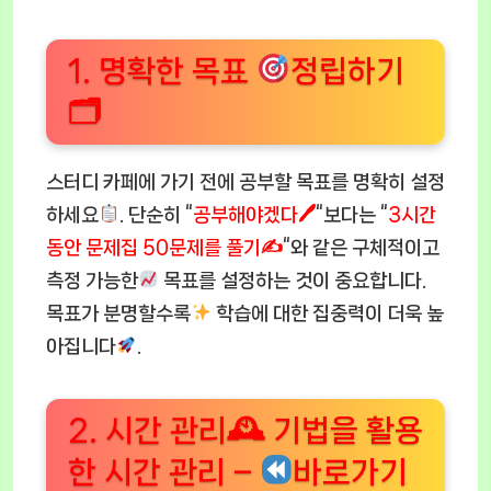
1. 명확한 목표
정립하기
🗂
스터디 카페에 가기 전에 공부할 목표를 명확히 설정
하세요
. 단순히 “
공부해야겠다🖊
“보다는 “
3시간
동안 문제집 50문제를 풀기✍️
“와 같은 구체적이고
측정 가능한
목표를 설정하는 것이 중요합니다.
목표가 분명할수록
학습에 대한 집중력이 더욱 높
아집니다
.
2. 시간 관리🕰 기법을 활용
한 시간 관리 –
바로가기