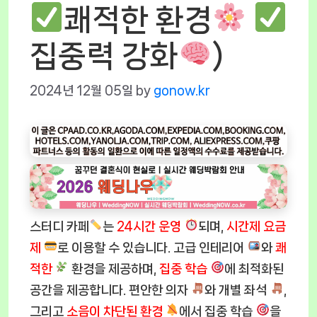
쾌적한 환경
집중력 강화
)
2024년 12월 05일
by
gonow.kr
스터디 카페
는
24시간 운영
되며,
시간제 요금
제
로 이용할 수 있습니다. 고급 인테리어
와
쾌
적한
환경을 제공하며,
집중 학습
에 최적화된
공간을 제공합니다. 편안한 의자
와 개별 좌석
,
그리고
소음이 차단된 환경
에서 집중 학습
을