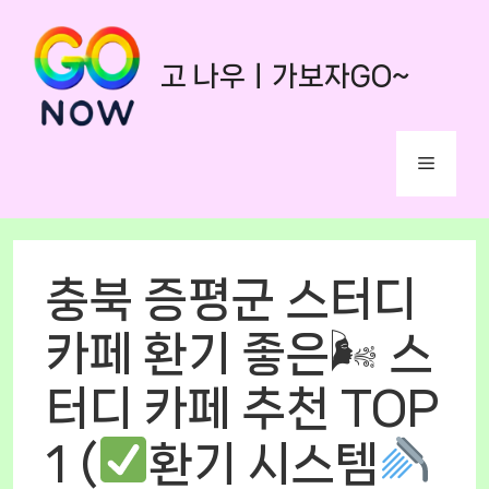
Skip
to
고 나우ㅣ가보자GO~
content
Menu
충북 증평군 스터디
카페 환기 좋은🌬 스
터디 카페 추천 TOP
1 (
환기 시스템