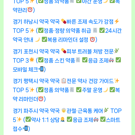
TOP 5
(
정품 의약품
야간 운영
복
약관리
)
경기 하남시 약국 약국
빠른 조제 속도가 강점
TOP 5
(
정품·정량 의약품 취급
24시간
약국 안내
복용 리마인더 설정
)
경기 포천시 약국 약국
피부 트러블 처방 전문
TOP 3
(
정품 스킨 약품
응급 조제
모바일 체크
)
경기 평택시 약국 약국
전문 약사 건강 가이드
TOP 5
(
정품 의약품
주말 운영
복
약 리마인더
)
경기 파주시 약국 약국
관절·근육통 케어
TOP
5
(
약사 1:1 상담
응급 조제
스마트
접수
)