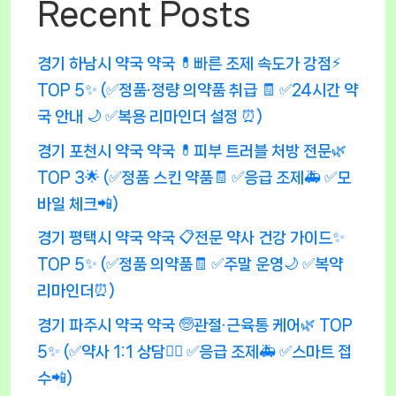
Recent Posts
경기 하남시 약국 약국 💊빠른 조제 속도가 강점⚡
TOP 5✨ (✅정품·정량 의약품 취급 🧾 ✅24시간 약
국 안내 🌙 ✅복용 리마인더 설정 ⏰)
경기 포천시 약국 약국 💊피부 트러블 처방 전문🌿
TOP 3🌟 (✅정품 스킨 약품🧾 ✅응급 조제🚑 ✅모
바일 체크📲)
경기 평택시 약국 약국 📋전문 약사 건강 가이드✨
TOP 5✨ (✅정품 의약품🧾 ✅주말 운영🌙 ✅복약
리마인더⏰)
경기 파주시 약국 약국 🧓관절·근육통 케어🌿 TOP
5✨ (✅약사 1:1 상담👩‍⚕️ ✅응급 조제🚑 ✅스마트 접
수📲)