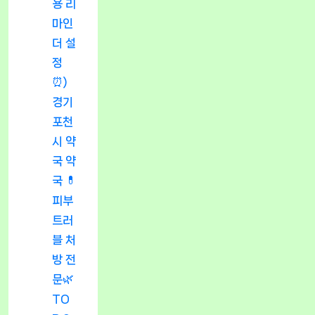
용 리
마인
더 설
정
⏰)
경기
포천
시 약
국 약
국 💊
피부
트러
블 처
방 전
문🌿
TO