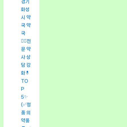
경기
화성
시 약
국 약
국
👨‍⚕️전
문 약
사 상
담 강
화💊
TO
P
5✨
(✅정
품 의
약품