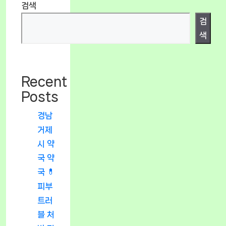
검색
검
색
Recent
Posts
경남
거제
시 약
국 약
국 💊
피부
트러
블 처