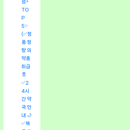
점⚡
TO
P
5✨
(✅정
품·정
량 의
약품
취급
🧾
✅2
4시
간 약
국 안
내 🌙
✅복