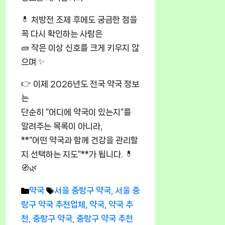
💊 처방전 조제 후에도 궁금한 점을
꼭 다시 확인하는 사람은
🧱 작은 이상 신호를 크게 키우지 않
으며 ✨
👉 이제 2026년도 전국 약국 정보
는
단순히 “어디에 약국이 있는지”를
알려주는 목록이 아니라,
**“어떤 약국과 함께 건강을 관리할
지 선택하는 지도”**가 됩니다. 💊
🧭🌿
Categories
Tags
약국
서울 중랑구 약국
,
서울 중
랑구 약국 추천업체
,
약국
,
약국 추
천
,
중랑구 약국
,
중랑구 약국 추천