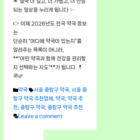
🌟 결국 더 길고, 더 가볍고, 더 안심
되는 일상을 누리게 됩니다 ✨
👉 이제 2026년도 전국 약국 정보
는
단순히 “어디에 약국이 있는지”를
알려주는 목록이 아니라,
**“어떤 약국과 함께 건강을 관리할
지 선택하는 지도”**가 됩니다. 💊
🧭🌿
Categories
Tags
약국
서울 중랑구 약국
,
서울 중
랑구 약국 추천업체
,
약국
,
약국 추
천
,
중랑구 약국
,
중랑구 약국 추천
Leave a comment