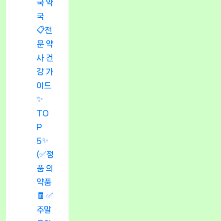
국 약
국
📋전
문 약
사 건
강 가
이드
✨
TO
P
5✨
(✅정
품 의
약품
🧾 ✅
주말