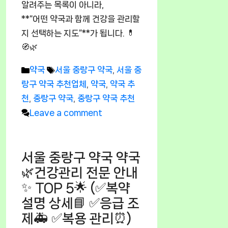
알려주는 목록이 아니라,
**“어떤 약국과 함께 건강을 관리할
지 선택하는 지도”**가 됩니다. 💊
🧭🌿
Categories
Tags
약국
서울 중랑구 약국
,
서울 중
랑구 약국 추천업체
,
약국
,
약국 추
천
,
중랑구 약국
,
중랑구 약국 추천
Leave a comment
서울 중랑구 약국 약국
🌿건강관리 전문 안내
✨ TOP 5🌟 (✅복약
설명 상세📘 ✅응급 조
제🚑 ✅복용 관리⏰)