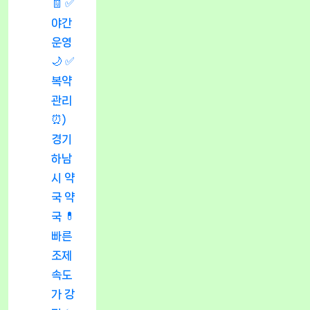
🧾 ✅
야간
운영
🌙 ✅
복약
관리
⏰)
경기
하남
시 약
국 약
국 💊
빠른
조제
속도
가 강