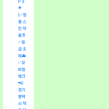
P 3
🌟
(✅정
품 스
킨 약
품🧾
✅응
급 조
제🚑
✅모
바일
체크
📲)
경기
평택
시 약