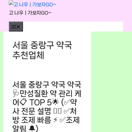
Skip
to
고 나우ㅣ가보자GO~
content
Menu
서울 중랑구 약국
추천업체
서울 중랑구 약국 약국
🩺만성질환 약 관리 케
어📋 TOP 5🌟 (✅약
사 전문 설명 👩‍⚕️ ✅처
방 조제 빠름 ⚡ ✅조제
알림 🔔)