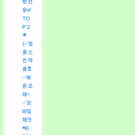
방 전
문🌿
TO
P 2
🌟
(✅정
품 스
킨 약
품🧾
✅빠
른 조
제⚡
✅모
바일
체크
📲)