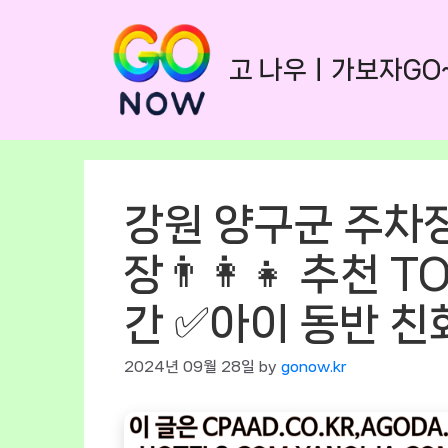
Skip
to
고 나우ㅣ가보자GO
content
강원 양구군 주차장
장👨‍👩‍👧 추천
간 ✅아이 동반 친
2024년 09월 28일
by
gonow.kr