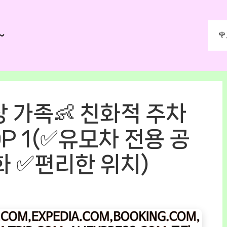
~

 가족👶 친화적 주차
 TOP 1(✅유모차 전용 공
화 ✅편리한 위치)