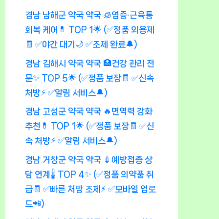
경남 남해군 약국 약국 🧊염증·근육통
회복 케어💊 TOP 1🌟 (✅정품 외용제
🧾 ✅야간 대기🌙 ✅조제 완료🔔)
경남 김해시 약국 약국 🏥건강 관리 전
문✨ TOP 5🌟 (✅정품 보장🧾 ✅신속
처방⚡ ✅알림 서비스🔔)
경남 고성군 약국 약국 🔥면역력 강화
추천💊 TOP 1🌟 (✅정품 보장🧾 ✅신
속 처방⚡ ✅알림 서비스🔔)
경남 거창군 약국 약국 💉예방접종 상
담 연계🌡️ TOP 4✨ (✅정품 의약품 취
급🧾 ✅빠른 처방 조제⚡ ✅모바일 업로
드📲)