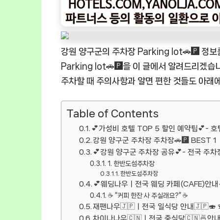
강원 양구군의 주차장 Parking lot🚗🅿
Parking lot🚗🅿️을 이 글에서 알려드리겠습
주차할 때 주의사항과 알면 편한 것들도 아래
Table of Contents
💕가성비 호텔 TOP 5 할인 예약팁💕- 호
강원 양구군 주차장 주차장🚗🅿️ BEST 1
💕강원 양구군 주차장 공유💕- 전국 주차장
1. 한반도섬주차장
한반도섬주차장
💕웨딩나우ㅣ전국 웨딩 카페(CAFE)안내
☕ “커피 한잔 사 주실래요?” ☕
재팬나우🇯🇵ㅣ전국 일식당 안내🇯🇵🍣
차이나나우🇨🇳ㅣ전국 중식당🇨🇳🍜안내