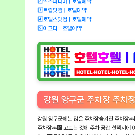
2️⃣익스피디아ㅣ호텔예약
3️⃣트립닷컴ㅣ호텔예약
4️⃣호텔스닷컴ㅣ호텔예약
5️⃣아고다ㅣ호텔예약
강원 양구군 주차장 주차장🚗
강원 양구군에는 많은 주차장숨겨진 주차장🚗🅿
주차장🚗🅿️ 고르는 것에 주차 공간 선택시에 