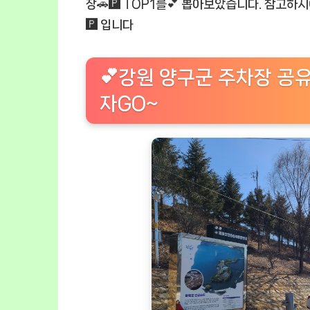
장🚗🅿️ TOP1를💕 뽑아보았습니다. 참고하
🅿️ 입니다
💕강원 양구군 주차장 공유
자GO~