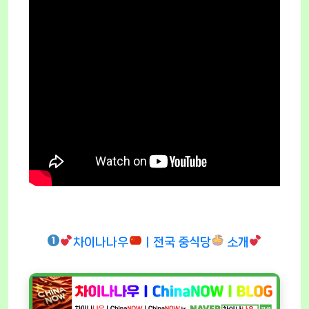
차이나나우
ㅣ전국 중식당
소개