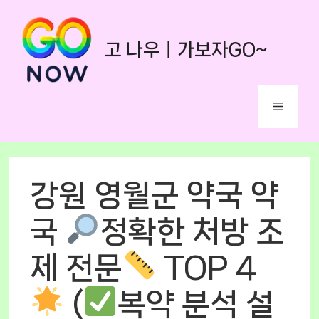
Skip
to
고 나우ㅣ가보자GO~
content
Menu
강원 영월군 약국 약
국
정확한 처방 조
제 전문
TOP 4
(
복약 분석 설