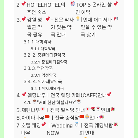
HOTELHOTEL의
TOP 5 온라인 할
추천 숙소
인 예약
강원 영
- 전문 약사
| 언제 어디서나
월군 약
가 있는 약
믿을 수 있는 약
국 공유
국 안내
국 찾기
1. 대학약국
대학약국
2. 중원메디컬약국
중원메디컬약국
3. 역전약국
역전약국
4. 약사세요약국
약사세요약국
웨딩나우ㅣ전국 웨딩 카페(CAFE)안내
“커피 한잔 하실래요?”
재팬나우
ㅣ전국 일식당 안내
안내
차이나나우
ㅣ전국 중식당
안내
호텔 웨딩
ㅣWedding
ㅣ전국 웨딩박람
나우
NOW
회 안내