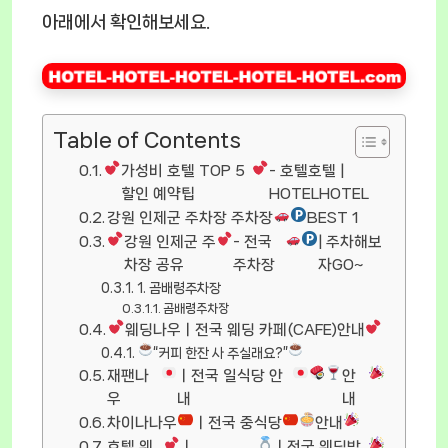
아래에서 확인해보세요.
Table of Contents
가성비 호텔 TOP 5
- 호텔호텔 |
할인 예약팁
HOTELHOTEL
강원 인제군 주차장 주차장
BEST 1
강원 인제군 주
- 전국
| 주차해보
차장 공유
주차장
자GO~
1. 곰배령주차장
곰배령주차장
웨딩나우ㅣ전국 웨딩 카페(CAFE)안내
“커피 한잔 사 주실래요?”
재팬나
ㅣ전국 일식당 안
안
우
내
내
차이나나우
ㅣ전국 중식당
안내
호텔 웨
ㅣ
ㅣ전국 웨딩박