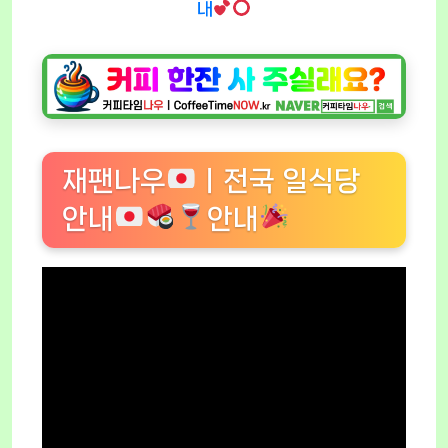
내
재팬나우
ㅣ전국 일식당
안내
안내