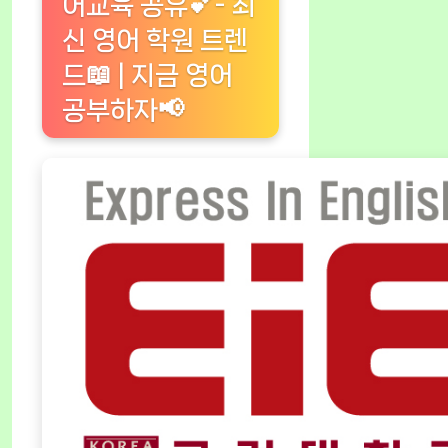
어교육 공유💕- 최
신 영어 학원 트렌
드📖 | 지금 영어
공부하자📢