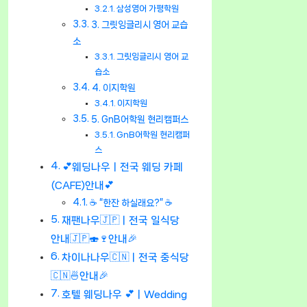
삼성영어 가평학원
3. 그릿잉글리시 영어 교습
소
그릿잉글리시 영어 교
습소
4. 이지학원
이지학원
5. GnB어학원 현리캠퍼스
GnB어학원 현리캠퍼
스
💕웨딩나우ㅣ전국 웨딩 카페
(CAFE)안내💕
☕ “한잔 하실래요?” ☕
재팬나우🇯🇵ㅣ전국 일식당
안내🇯🇵🍣🍷안내🎉
차이나나우🇨🇳ㅣ전국 중식당
🇨🇳🍜안내🎉
호텔 웨딩나우 💕ㅣWedding