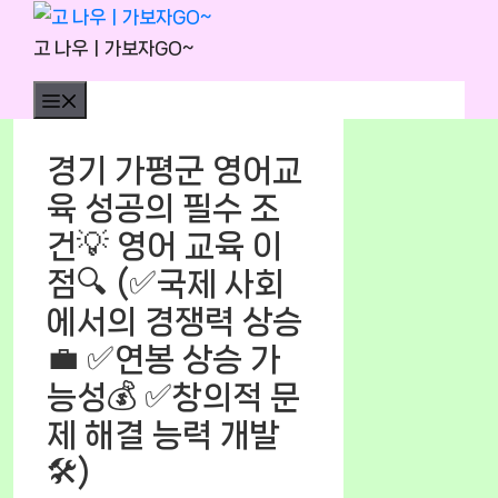
Skip
to
고 나우ㅣ가보자GO~
content
Menu
경기 가평군 영어교
육 성공의 필수 조
건💡 영어 교육 이
점🔍 (✅국제 사회
에서의 경쟁력 상승
💼 ✅연봉 상승 가
능성💰 ✅창의적 문
제 해결 능력 개발
🛠️)