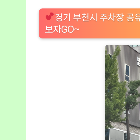
경기 부천시 주차장 공
보자GO~