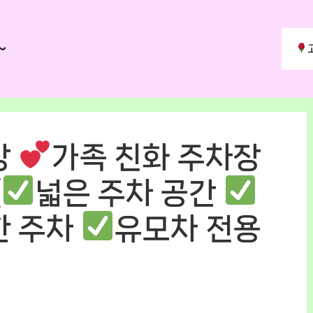
~
장
가족 친화 주차장
(
넓은 주차 공간
한 주차
유모차 전용