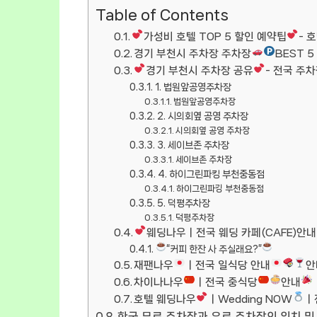
Table of Contents
가성비 호텔 TOP 5 할인 예약팁
- 
경기 부천시 주차장 주차장
BEST 5
경기 부천시 주차장 공유
- 전국 주
1. 법원앞공영주차장
법원앞공영주차장
2. 시의회옆 공영 주차장
시의회옆 공영 주차장
3. 세이브존 주차장
세이브존 주차장
4. 하이그린파킹 부천중동점
하이그린파킹 부천중동점
5. 덕평주차장
덕평주차장
웨딩나우ㅣ전국 웨딩 카페(CAFE)안내
“커피 한잔 사 주실래요?”
재팬나우
ㅣ전국 일식당 안내
안
차이나나우
ㅣ전국 중식당
안내
호텔 웨딩나우
ㅣWedding NOW
ㅣ
한국 무료 주차장과 유료 주차장의 위치 및