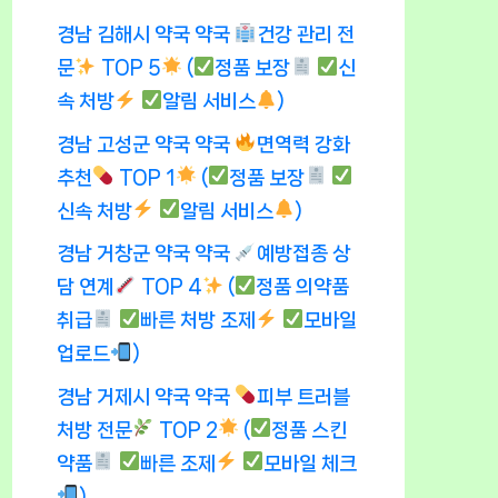
경남 김해시 약국 약국
건강 관리 전
문
TOP 5
(
정품 보장
신
속 처방
알림 서비스
)
경남 고성군 약국 약국
면역력 강화
추천
TOP 1
(
정품 보장
신속 처방
알림 서비스
)
경남 거창군 약국 약국
예방접종 상
담 연계
TOP 4
(
정품 의약품
취급
빠른 처방 조제
모바일
업로드
)
경남 거제시 약국 약국
피부 트러블
처방 전문
TOP 2
(
정품 스킨
약품
빠른 조제
모바일 체크
)