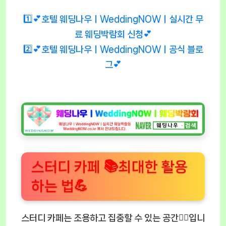
1️⃣💕호텔 웨딩나우ㅣWeddingNOWㅣ실시간 무
료 웨딩박람회 신청💕
2️⃣💕호텔 웨딩나우ㅣWeddingNOWㅣ공식 블로
그💕
스터디 카페 📚최대한 활용
하는 법💪
스터디 카페는 조용하고 집중할 수 있는 공간🧘‍♂️입니