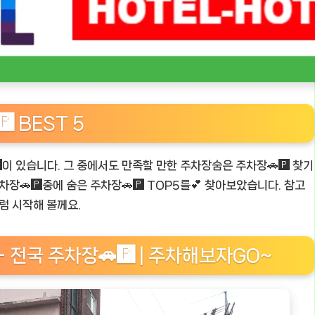
️ BEST 5
이 있습니다. 그 중에서도 만족할 만한 주차장숨은 주차장🚗🅿️ 찾기
🚗🅿️중에 숨은 주차장🚗🅿️ TOP5를💕 찾아보았습니다. 참고
럼 시작해 볼께요.
 전국 주차장🚗🅿️ | 주차해보자GO~