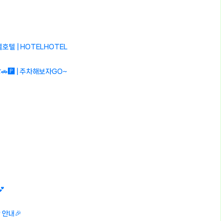
텔호텔 | HOTELHOTEL
🅿️ | 주차해보자GO~

안내🎉