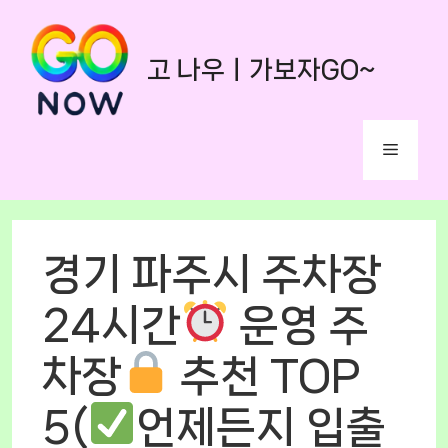
Skip
to
고 나우ㅣ가보자GO~
content
Menu
경기 파주시 주차장
24시간
운영 주
차장
추천 TOP
5(
언제든지 입출