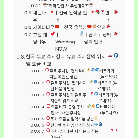
“커피 한잔 사 주실래요?”
재팬나
ㅣ전국 일식당 안
안
우
내
내
차이나나우
ㅣ전국 중식당
안내
호텔 웨
ㅣ
ㅣ전국 웨딩박
딩나우
Wedding
람회 안내
NOW
한국 무료 주차장과 유료 주차장의 위치
및 요금 비교
무료 주차장: 경제적이
바로가기
지만 제한된 공간
(누르세요)
유료 주차장: 편리하지
바로가기(누
만 비용이 발생
르세요)
무료 주차장과 유료 주
바로가기(누
차장의 위치 비교
르세요)
요금 비교: 공영 주차
바로가기
장 vs. 사설 주차장
(누르세요)
주차 요금을 절약하는 방법
편리한 주차 공간 선택하기
주차장에 대한 자주 묻는 질문
(Q&A)