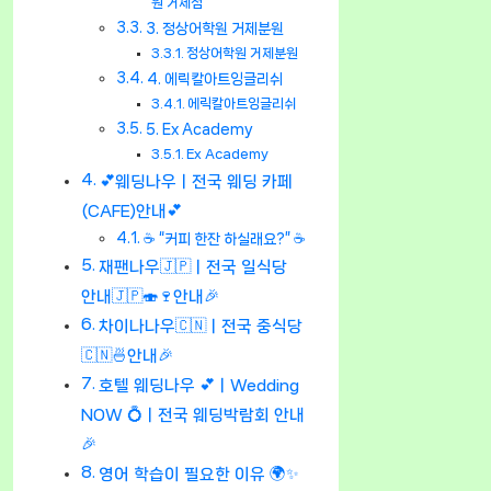
원 거제점
3. 정상어학원 거제분원
정상어학원 거제분원
4. 에릭칼아트잉글리쉬
에릭칼아트잉글리쉬
5. Ex Academy
Ex Academy
💕웨딩나우ㅣ전국 웨딩 카페
(CAFE)안내💕
☕ “커피 한잔 하실래요?” ☕
재팬나우🇯🇵ㅣ전국 일식당
안내🇯🇵🍣🍷안내🎉
차이나나우🇨🇳ㅣ전국 중식당
🇨🇳🍜안내🎉
호텔 웨딩나우 💕ㅣWedding
NOW 💍ㅣ전국 웨딩박람회 안내
🎉
영어 학습이 필요한 이유 🌍✨