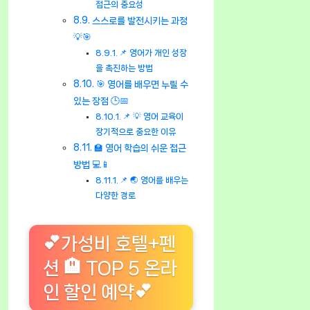
접근의 중요성
스스로를 발전시키는 과정
💡🎯
📌 영어가 개인 성장
을 촉진하는 방법
🎯 영어를 배우면 누릴 수
있는 장점 🕒📅
📌 💡 영어 교육이
장기적으로 중요한 이유
🏫 영어 학습의 쉬운 접근
방법 💻📱
📌 🌏 영어를 배우는
다양한 경로
💕가성비 호텔+펜
션 🏨 TOP 5 온라
인 할인 예약💕