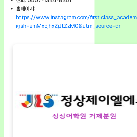
홈페이지:
https://www.instagram.com/first.class_academ
igsh=emMxcjhxZjJtZzM0&utm_source=qr