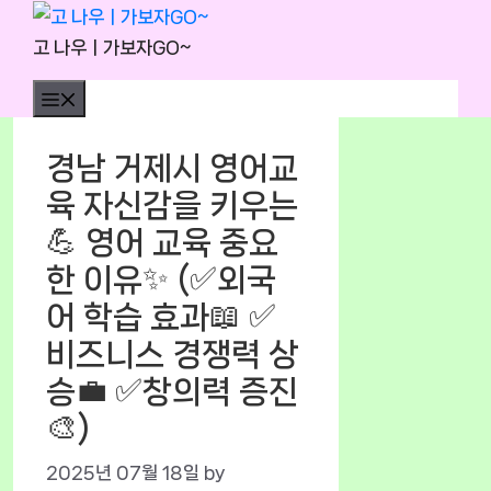
Skip
to
고 나우ㅣ가보자GO~
content
Menu
경남 거제시 영어교
육 자신감을 키우는
💪 영어 교육 중요
한 이유✨ (✅외국
어 학습 효과📖 ✅
비즈니스 경쟁력 상
승💼 ✅창의력 증진
🎨)
2025년 07월 18일
by