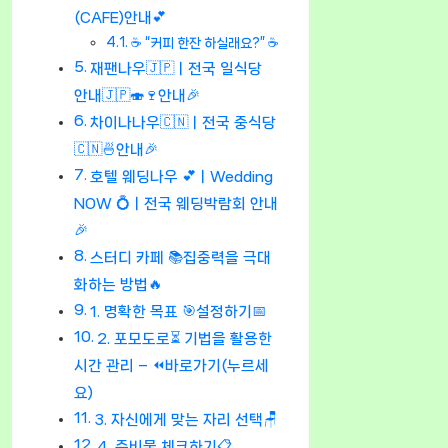
(CAFE)안내💕
☕ “커피 한잔 하실래요?” ☕
재팬나우🇯🇵ㅣ전국 일식당
안내🇯🇵🍣🍷안내🎉
차이나나우🇨🇳ㅣ전국 중식당
🇨🇳🍜안내🎉
호텔 웨딩나우 💕ㅣWedding
NOW 💍ㅣ전국 웨딩박람회 안내
🎉
스터디 카페 📚집중력을 극대
화하는 방법🔥
1. 명확한 목표 🎯설정하기📅
2. 포모도로⏳ 기법을 활용한
시간 관리 – ⏪바로가기(누르세
요)
3. 자신에게 맞는 자리 선택🪑
4. 준비물 체크하기📋