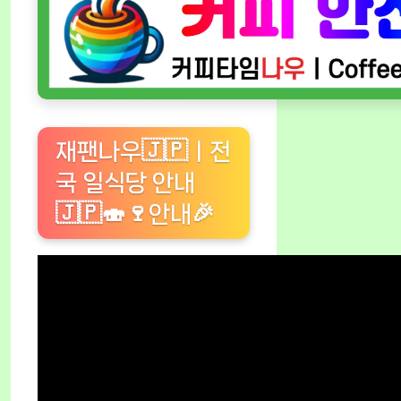
재팬나우🇯🇵ㅣ전
국 일식당 안내
🇯🇵🍣🍷안내🎉