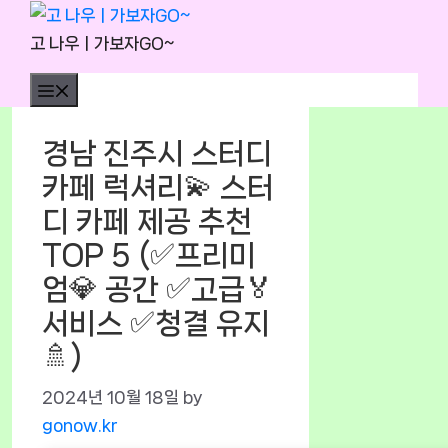
Skip
to
고 나우ㅣ가보자GO~
content
Menu
경남 진주시 스터디
카페 럭셔리💫 스터
디 카페 제공 추천
TOP 5 (✅프리미
엄💎 공간 ✅고급🏅
서비스 ✅청결 유지
🚿)
2024년 10월 18일
by
gonow.kr