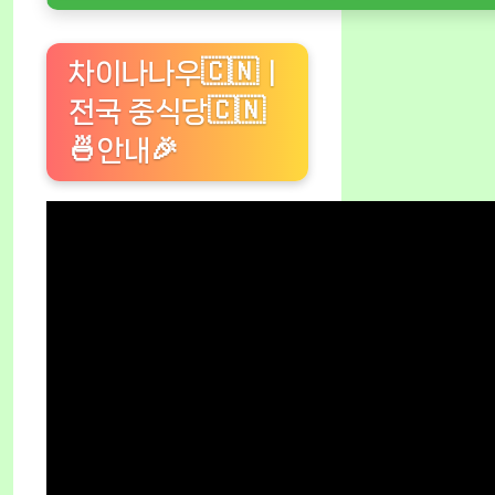
차이나나우🇨🇳ㅣ
전국 중식당🇨🇳
🍜안내🎉