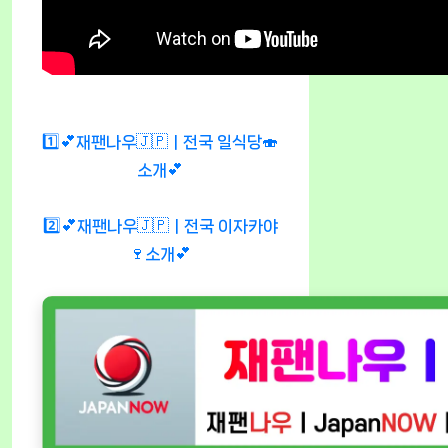
1️⃣💕재팬나우🇯🇵ㅣ전국 일식당🍣
소개💕
2️⃣💕재팬나우🇯🇵ㅣ전국 이자카야
🍷소개💕