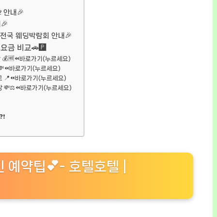
안내🎉
🎉
ㅣ전국 웨딩박람회 안내🎉
금 비교🚗🅿️
 💰🆓⏪바로가기(누르세요)
💸⏪바로가기(누르세요)
 📍⏪바로가기(누르세요)
장 💸⚖️⏪바로가기(누르세요)
❓❗
인 예약팁💕- 호텔호텔 |