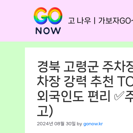
Skip
to
고 나우ㅣ가보자GO
content
경북 고령군 주차장 
차장 강력 추천 TO
외국인도 편리 ✅
고)
2024년 08월 30일
by
gonow.kr