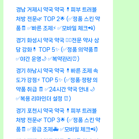
경남 거제시 약국 약국 💊피부 트러블
처방 전문🌿 TOP 2🌟 (✅정품 스킨 약
품🧾 ✅빠른 조제⚡ ✅모바일 체크📲)
경기 화성시 약국 약국 👨‍⚕️전문 약사 상
담 강화💊 TOP 5✨ (✅정품 의약품🧾
✅야간 운영🌙 ✅복약관리⏰)
경기 하남시 약국 약국 💊빠른 조제 속
도가 강점⚡ TOP 5✨ (✅정품·정량 의
약품 취급 🧾 ✅24시간 약국 안내 🌙
✅복용 리마인더 설정 ⏰)
경기 포천시 약국 약국 💊피부 트러블
처방 전문🌿 TOP 3🌟 (✅정품 스킨 약
품🧾 ✅응급 조제🚑 ✅모바일 체크📲)