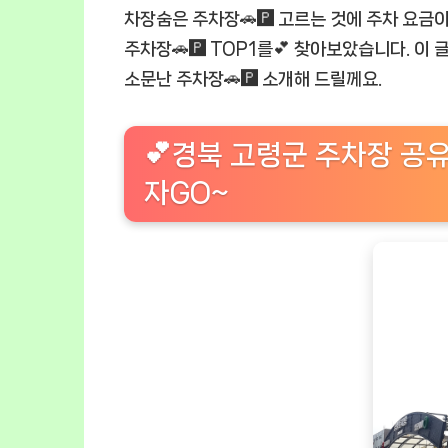
차장숨은 주차장🚗🅿️ 고르는 것에 주차 요금이
주차장🚗🅿️ TOP1를💕 찾아보았습니다. 이
소문난 주차장🚗🅿️ 소개해 드릴께요.
💕경북 고령군 주차장 공유
자GO~