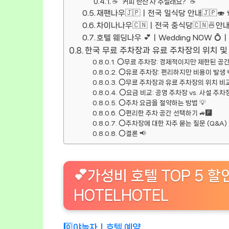
☕ “커피 한잔 사 주실래요?” ☕
재팬나우🇯🇵ㅣ전국 일식당 안내🇯🇵🍣
차이나나우🇨🇳ㅣ전국 중식당🇨🇳🍜안내
호텔 웨딩나우 💕ㅣWedding NOW 
한국 무료 주차장과 유료 주차장의 위치 및 요
⭕무료 주차장: 경제적이지만 제한된 공간
⭕유료 주차장: 편리하지만 비용이 발생 
⭕무료 주차장과 유료 주차장의 위치 비교
⭕요금 비교: 공영 주차장 vs. 사설 주차
⭕주차 요금을 절약하는 방법 💡
⭕편리한 주차 공간 선택하기 🚙🅿️
⭕주차장에 대한 자주 묻는 질문 (Q&A) 
⭕결론 📢
💕가성비 호텔 TOP 5 할
HOTELHOTEL
0️⃣야놀자ㅣ호텔 예약