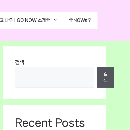
고 나우ㅣGO NOW 소개🌹
🌹NOWs🌹
검색
검
색
Recent Posts