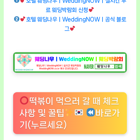
호텔 웨딩나우ㅣWeddingNOWㅣ실시간 무
료 웨딩박람회 신청
호텔 웨딩나우ㅣWeddingNOWㅣ공식 블로
그
떡볶이 먹으러 갈 때 체크
사항 및 꿀팁
바로가
기(누르세요)