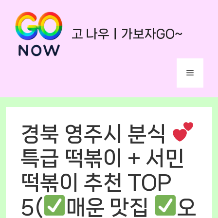
Skip
to
고 나우ㅣ가보자GO~
content
Menu
경북 영주시 분식
특급 떡볶이 + 서민
떡볶이 추천 TOP
5(
매운 맛집
오