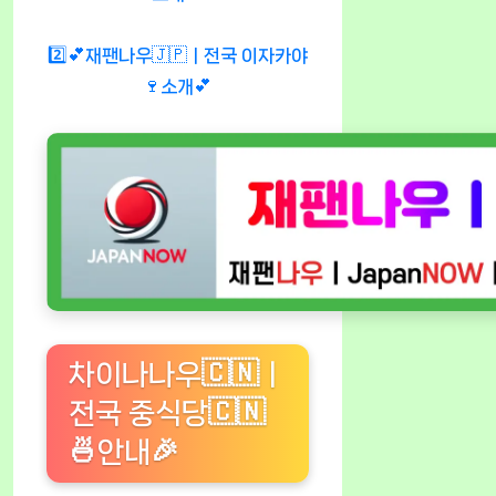
2️⃣💕재팬나우🇯🇵ㅣ전국 이자카야
🍷소개💕
차이나나우🇨🇳ㅣ
전국 중식당🇨🇳
🍜안내🎉