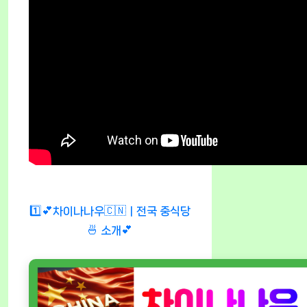
1️⃣💕차이나나우🇨🇳ㅣ전국 중식당
🍜 소개💕