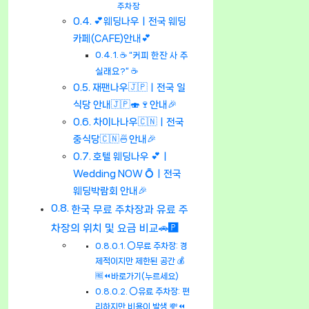
주차장
💕웨딩나우ㅣ전국 웨딩
카페(CAFE)안내💕
☕ “커피 한잔 사 주
실래요?” ☕
재팬나우🇯🇵ㅣ전국 일
식당 안내🇯🇵🍣🍷안내🎉
차이나나우🇨🇳ㅣ전국
중식당🇨🇳🍜안내🎉
호텔 웨딩나우 💕ㅣ
Wedding NOW 💍ㅣ전국
웨딩박람회 안내🎉
한국 무료 주차장과 유료 주
차장의 위치 및 요금 비교🚗🅿️
⭕무료 주차장: 경
제적이지만 제한된 공간 💰
🆓⏪바로가기(누르세요)
⭕유료 주차장: 편
리하지만 비용이 발생 💸⏪