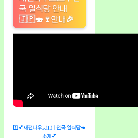
국 일식당 안내
🇯🇵🍣🍷안내🎉
1️⃣💕재팬나우🇯🇵ㅣ전국 일식당🍣
소개💕