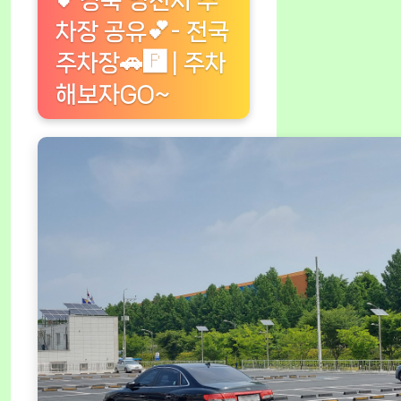
💕경북 영천시 주
차장 공유💕- 전국
주차장🚗🅿️ | 주차
해보자GO~