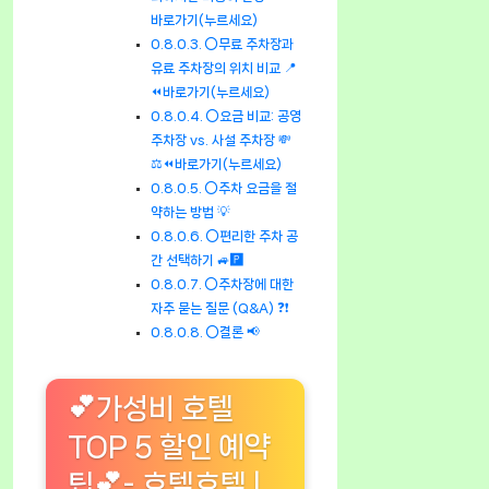
바로가기(누르세요)
⭕무료 주차장과
유료 주차장의 위치 비교 📍
⏪바로가기(누르세요)
⭕요금 비교: 공영
주차장 vs. 사설 주차장 💸
⚖️⏪바로가기(누르세요)
⭕주차 요금을 절
약하는 방법 💡
⭕편리한 주차 공
간 선택하기 🚙🅿️
⭕주차장에 대한
자주 묻는 질문 (Q&A) ❓❗
⭕결론 📢
💕가성비 호텔
TOP 5 할인 예약
팁💕- 호텔호텔 |