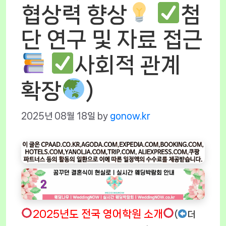
협상력 향상
첨
단 연구 및 자료 접근
사회적 관계
확장
)
2025년 08월 18일
by
gonow.kr
2025년도 전국 영어학원 소개
(
더