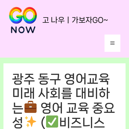
Skip
to
고 나우ㅣ가보자GO~
content
Menu
광주 동구 영어교육
미래 사회를 대비하
는
영어 교육 중요
성
(
비즈니스