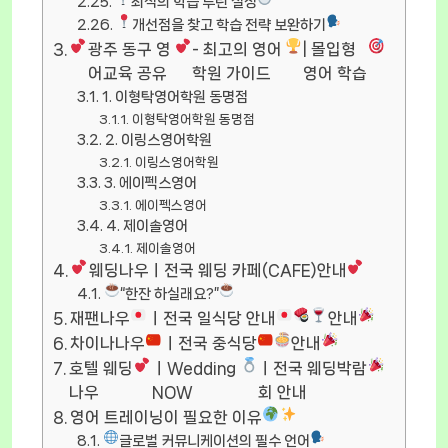
최적의 학습 루틴 설정
개선점을 찾고 학습 전략 보완하기
광주 동구 영
- 최고의 영어
| 몰입형
어교육 공유
학원 가이드
영어 학습
1. 이형탁영어학원 동명점
이형탁영어학원 동명점
2. 이링스영어학원
이링스영어학원
3. 에이펙스영어
에이펙스영어
4. 제이솔영어
제이솔영어
웨딩나우ㅣ전국 웨딩 카페(CAFE)안내
“한잔 하실래요?”
재팬나우
ㅣ전국 일식당 안내
안내
차이나나우
ㅣ전국 중식당
안내
호텔 웨딩
ㅣWedding
ㅣ전국 웨딩박람
나우
NOW
회 안내
영어 트레이닝이 필요한 이유
글로벌 커뮤니케이션의 필수 언어