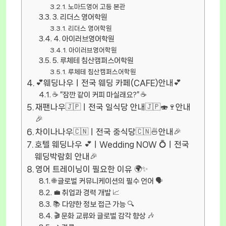
노마드영어 고등 본관
3. 리더스 영어학원
리더스 영어학원
4. 아이러브영어학원
아이러브영어학원
5. 루체테 침산캠퍼스어학원
루체테 침산캠퍼스어학원
💕웨딩나우ㅣ전국 웨딩 카페(CAFE)안내💕
☕ “잠깐 같이 커피 마실래요?” ☕
재팬나우🇯🇵ㅣ전국 일식당 안내🇯🇵🍣🍷안내
🎉
차이나나우🇨🇳ㅣ전국 중식당🇨🇳🍜안내🎉
호텔 웨딩나우 💕ㅣWedding NOW 💍ㅣ전국
웨딩박람회 안내🎉
영어 트레이닝이 필요한 이유 🌍✨
🌐 글로벌 커뮤니케이션의 필수 언어 🗣️
💼 취업과 경력 개발 📈
📚 다양한 정보 접근 가능 🔍
🎬 문화 교류와 글로벌 감각 향상 🎶