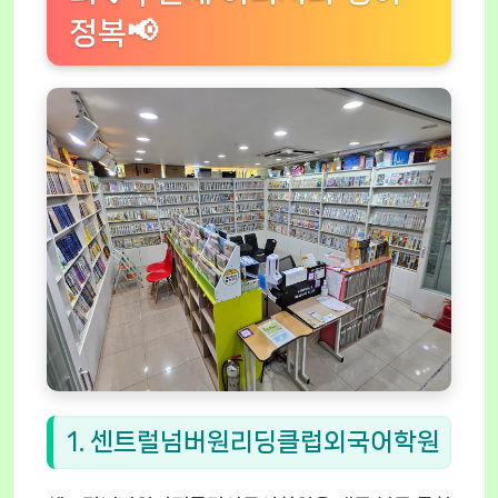
정복📢
1. 센트럴넘버원리딩클럽외국어학원