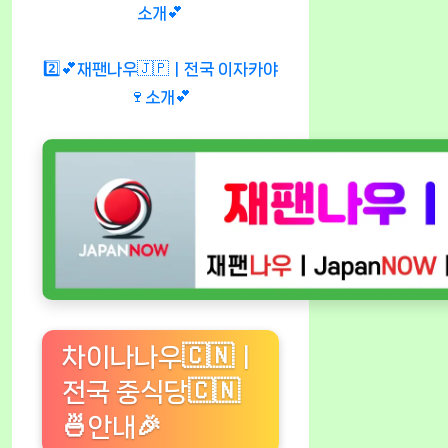
소개💕
2️⃣💕재팬나우🇯🇵ㅣ전국 이자카야
🍷소개💕
차이나나우🇨🇳ㅣ
전국 중식당🇨🇳
🍜안내🎉