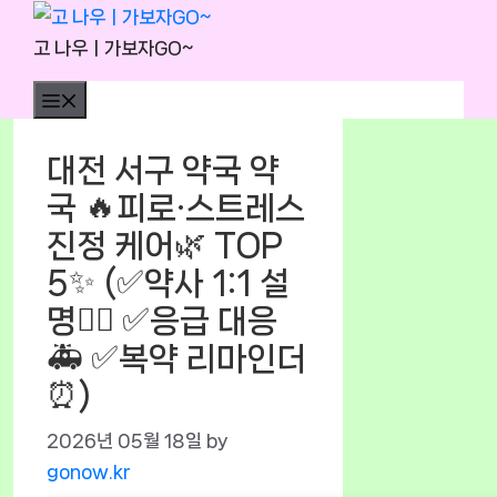
Skip
to
고 나우ㅣ가보자GO~
content
Menu
대전 서구 약국 약
국 🔥피로·스트레스
진정 케어🌿 TOP
5✨ (✅약사 1:1 설
명👩‍⚕️ ✅응급 대응
🚑 ✅복약 리마인더
⏰)
2026년 05월 18일
by
gonow.kr