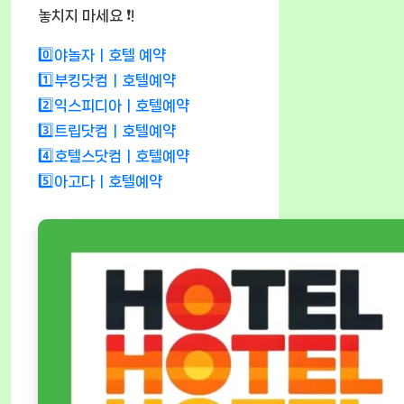
놓치지 마세요 ❗!
0️⃣야놀자ㅣ호텔 예약
1️⃣부킹닷컴ㅣ호텔예약
2️⃣익스피디아ㅣ호텔예약
3️⃣트립닷컴ㅣ호텔예약
4️⃣호텔스닷컴ㅣ호텔예약
5️⃣아고다ㅣ호텔예약