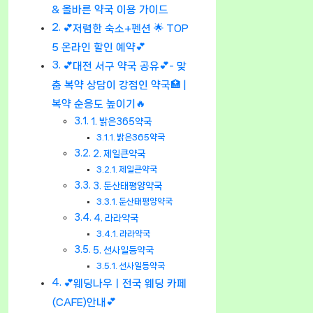
& 올바른 약국 이용 가이드
💕저렴한 숙소+펜션 🌟 TOP
5 온라인 할인 예약💕
💕대전 서구 약국 공유💕- 맞
춤 복약 상담이 강점인 약국🏥 |
복약 순응도 높이기🔥
1. 밝은365약국
밝은365약국
2. 제일큰약국
제일큰약국
3. 둔산태평양약국
둔산태평양약국
4. 라라약국
라라약국
5. 선사일등약국
선사일등약국
💕웨딩나우ㅣ전국 웨딩 카페
(CAFE)안내💕