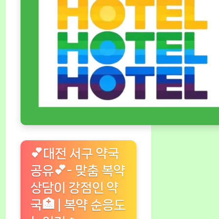
💕대전 서구 약국
공유💕- 맞춤 복약
상담이 강점인 약
국🏥 | 복약 순응도