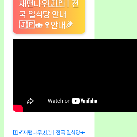
재팬나우🇯🇵ㅣ전
국 일식당 안내
🇯🇵🍣🍷안내🎉
1️⃣💕재팬나우🇯🇵ㅣ전국 일식당🍣