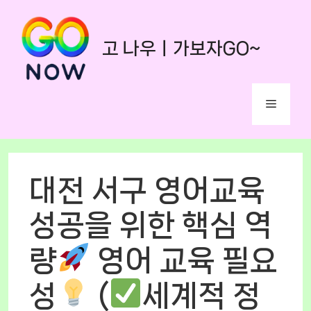
Skip
to
고 나우ㅣ가보자GO~
content
Menu
대전 서구 영어교육
성공을 위한 핵심 역
량
영어 교육 필요
성
(
세계적 정