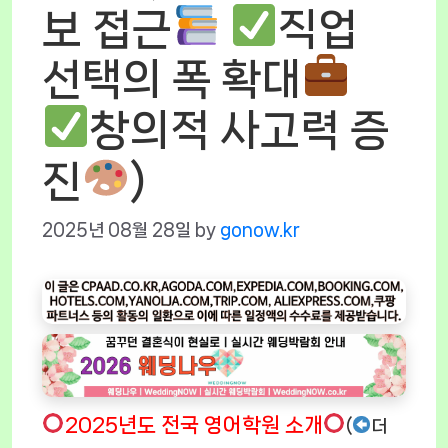
보 접근
직업
선택의 폭 확대
창의적 사고력 증
진
)
2025년 08월 28일
by
gonow.kr
2025년도 전국 영어학원 소개
(
더