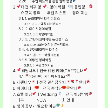
수업 피드백을 통한 실력 향상
대전 서구 영
- 영어 학원
| 몰입형
어교육 공유
추천 리스트
영어 학습
1. 폴리어학원 대전캠퍼스
폴리어학원 대전캠퍼스
2. 아이지영어학원
아이지영어학원
3. DYB최선어학원 둔산캠퍼스
DYB최선어학원 둔산캠퍼스
4. 앤아버어학원 대전점
앤아버어학원 대전점
5. 이루젠 영어학원
이루젠 영어학원
웨딩나우ㅣ전국 웨딩 카페(CAFE)안내
“잠깐 같이 커피 마실래요?”
재팬나우
ㅣ전국 일식당 안내
안내
차이나나우
ㅣ전국 중식당
안내
호텔 웨딩
ㅣWedding
ㅣ전국 웨딩박람
나우
NOW
회 안내
영어 공부가 필요한 이유