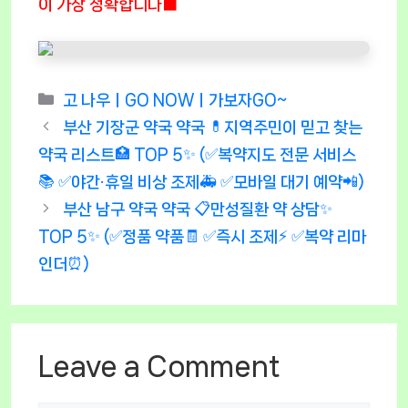
이 가장 정확합니다■
Categories
고 나우ㅣGO NOWㅣ가보자GO~
부산 기장군 약국 약국 💊지역주민이 믿고 찾는
약국 리스트🏥 TOP 5✨ (✅복약지도 전문 서비스
📚 ✅야간·휴일 비상 조제🚑 ✅모바일 대기 예약📲)
부산 남구 약국 약국 📋만성질환 약 상담✨
TOP 5✨ (✅정품 약품🧾 ✅즉시 조제⚡ ✅복약 리마
인더⏰)
Leave a Comment