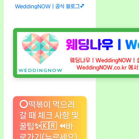
WeddingNOWㅣ공식 블로그💕
⭕떡볶이 먹으러
갈 때 체크 사항 및
꿀팁✨🇰🇷 ⏪바
로가기(누르세요)