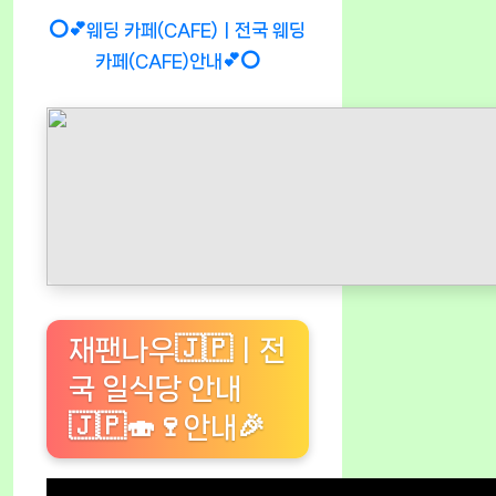
⭕💕웨딩 카페(CAFE)ㅣ전국 웨딩
카페(CAFE)안내💕⭕
재팬나우🇯🇵ㅣ전
국 일식당 안내
🇯🇵🍣🍷안내🎉