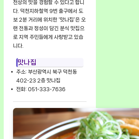
천상의 맛을 경험할 수 있다고 합니
다. 덕천지하철역 9번 출구에서 도
보 2분 거리에 위치한 ‘맛나집’은 오
랜 전통과 정성이 담긴 분식 맛집으
로 지역 주민들에게 사랑받고 있습
니다.
맛나집
주소: 부산광역시 북구 덕천동
402-23 2층 맛나집
전화: 051-333-7636