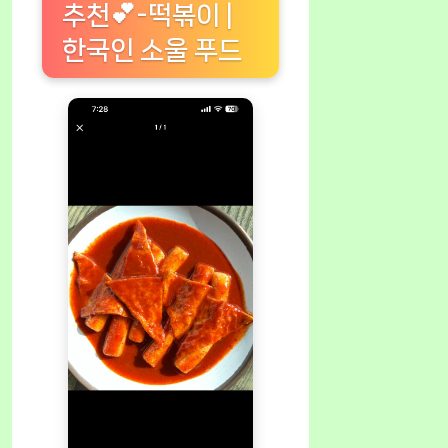
추천💕-떡볶이 |
한국인 소울 푸드