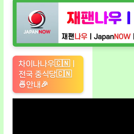
차이나나우🇨🇳ㅣ
전국 중식당🇨🇳
🍜안내🎉