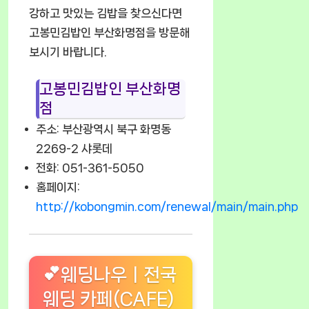
강하고 맛있는 김밥을 찾으신다면
고봉민김밥인 부산화명점을 방문해
보시기 바랍니다.
고봉민김밥인 부산화명
점
주소: 부산광역시 북구 화명동
2269-2 샤롯데
전화: 051-361-5050
홈페이지:
http://kobongmin.com/renewal/main/main.php
💕웨딩나우ㅣ전국
웨딩 카페(CAFE)