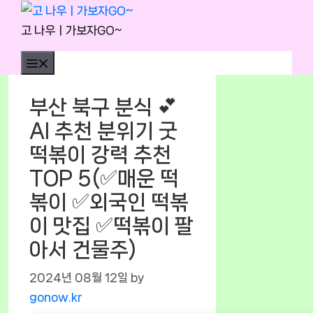
Skip
to
고 나우ㅣ가보자GO~
content
Menu
부산 북구 분식 💕
AI 추천 분위기 굿
떡볶이 강력 추천
TOP 5(✅매운 떡
볶이 ✅외국인 떡볶
이 맛집 ✅떡볶이 팔
아서 건물주)
2024년 08월 12일
by
gonow.kr