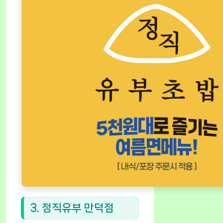
3. 정직유부 만덕점