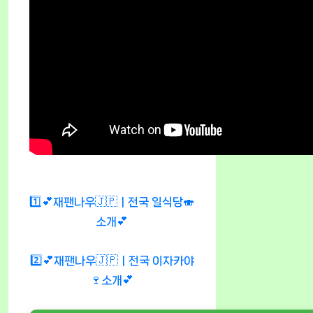
1️⃣💕재팬나우🇯🇵ㅣ전국 일식당🍣
소개💕
2️⃣💕재팬나우🇯🇵ㅣ전국 이자카야
🍷소개💕