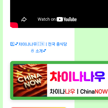
1️⃣💕차이나나우🇨🇳ㅣ전국 중식당
🍜 소개💕