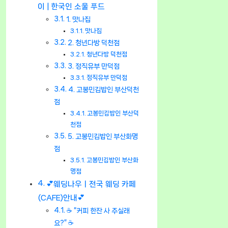
이 | 한국인 소울 푸드
1. 맛나집
맛나집
2. 청년다방 덕천점
청년다방 덕천점
3. 정직유부 만덕점
정직유부 만덕점
4. 고봉민김밥인 부산덕천
점
고봉민김밥인 부산덕
천점
5. 고봉민김밥인 부산화명
점
고봉민김밥인 부산화
명점
💕웨딩나우ㅣ전국 웨딩 카페
(CAFE)안내💕
☕ “커피 한잔 사 주실래
요?” ☕