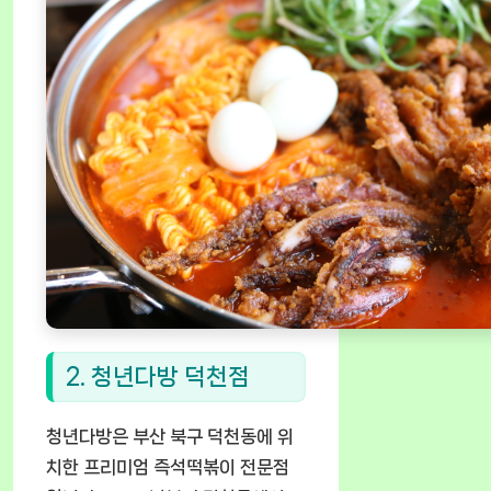
2. 청년다방 덕천점
청년다방은 부산 북구 덕천동에 위
치한 프리미엄 즉석떡볶이 전문점