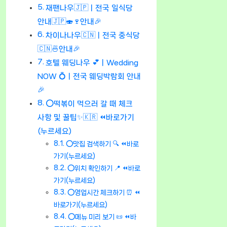
재팬나우🇯🇵ㅣ전국 일식당
안내🇯🇵🍣🍷안내🎉
차이나나우🇨🇳ㅣ전국 중식당
🇨🇳🍜안내🎉
호텔 웨딩나우 💕ㅣWedding
NOW 💍ㅣ전국 웨딩박람회 안내
🎉
⭕떡볶이 먹으러 갈 때 체크
사항 및 꿀팁✨🇰🇷 ⏪바로가기
(누르세요)
⭕맛집 검색하기 🔍 ⏪바로
가기(누르세요)
⭕위치 확인하기 📍 ⏪바로
가기(누르세요)
⭕영업시간 체크하기 ⏰ ⏪
바로가기(누르세요)
⭕메뉴 미리 보기 📜 ⏪바