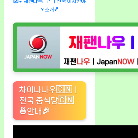
2️⃣💕재팬나우🇯🇵ㅣ전국 이자카야
🍷소개💕
차이나나우🇨🇳ㅣ
전국 중식당🇨🇳
🍜안내🎉