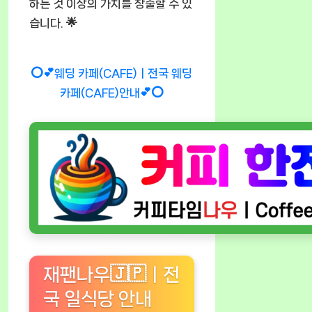
하는 것 이상의 가치를 창출할 수 있
습니다. 🌟
⭕💕웨딩 카페(CAFE)ㅣ전국 웨딩
카페(CAFE)안내💕⭕
재팬나우🇯🇵ㅣ전
국 일식당 안내