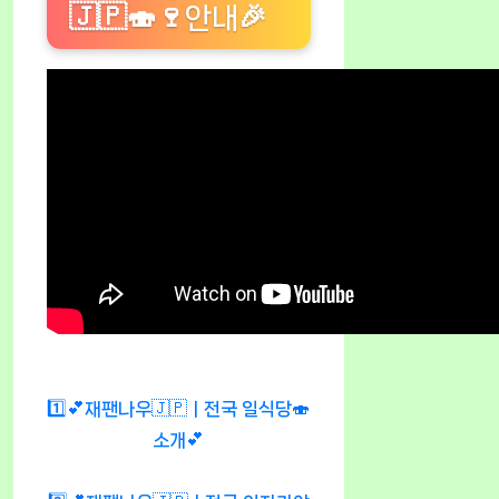
🇯🇵🍣🍷안내🎉
1️⃣💕재팬나우🇯🇵ㅣ전국 일식당🍣
소개💕