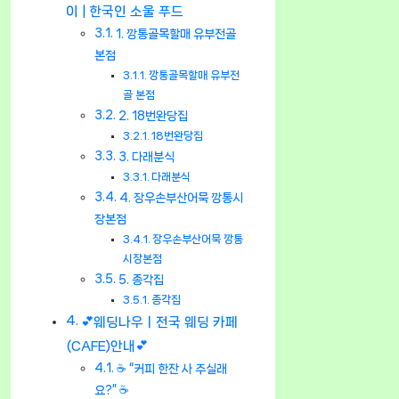
이 | 한국인 소울 푸드
1. 깡통골목할매 유부전골
본점
깡통골목할매 유부전
골 본점
2. 18번완당집
18번완당집
3. 다래분식
다래분식
4. 장우손부산어묵 깡통시
장본점
장우손부산어묵 깡통
시장본점
5. 종각집
종각집
💕웨딩나우ㅣ전국 웨딩 카페
(CAFE)안내💕
☕ “커피 한잔 사 주실래
요?” ☕