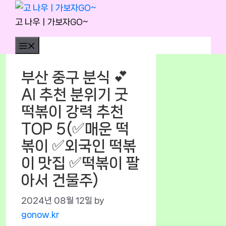
Skip
to
고 나우ㅣ가보자GO~
content
Menu
부산 중구 분식 💕
AI 추천 분위기 굿
떡볶이 강력 추천
TOP 5(✅매운 떡
볶이 ✅외국인 떡볶
이 맛집 ✅떡볶이 팔
아서 건물주)
2024년 08월 12일
by
gonow.kr