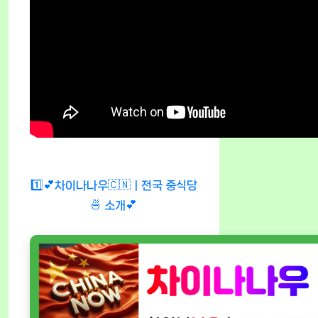
1️⃣💕차이나나우🇨🇳ㅣ전국 중식당
🍜 소개💕