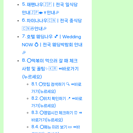
재팬나우🇯🇵ㅣ전국 일식당
안내🇯🇵🍣🍷안내🎉
차이나나우🇨🇳ㅣ전국 중식당
🇨🇳🍜안내🎉
호텔 웨딩나우 💕ㅣWedding
NOW 💍ㅣ전국 웨딩박람회 안내
🎉
⭕떡볶이 먹으러 갈 때 체크
사항 및 꿀팁✨🇰🇷 ⏪바로가기
(누르세요)
⭕맛집 검색하기 🔍 ⏪바로
가기(누르세요)
⭕위치 확인하기 📍 ⏪바로
가기(누르세요)
⭕영업시간 체크하기 ⏰ ⏪
바로가기(누르세요)
⭕메뉴 미리 보기 📜 ⏪바