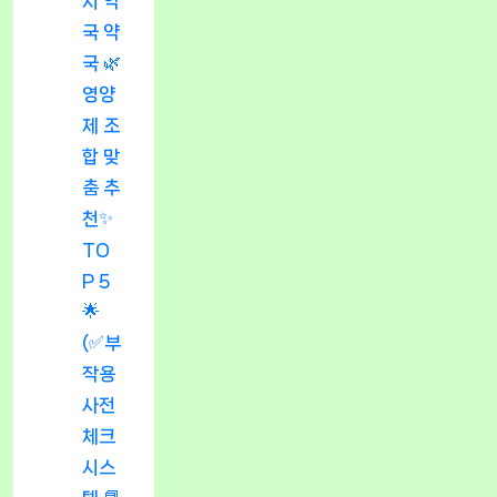
시 약
국 약
국 🌿
영양
제 조
합 맞
춤 추
천✨
TO
P 5
🌟
(✅부
작용
사전
체크
시스