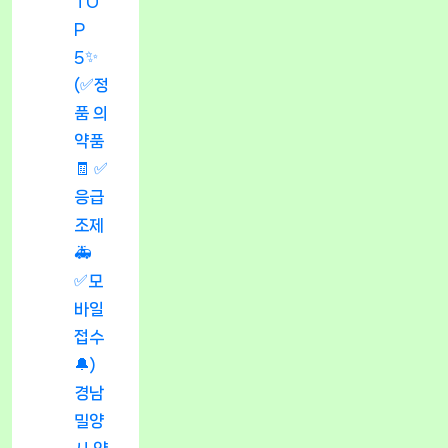
TO
P
5✨
(✅정
품 의
약품
🧾 ✅
응급
조제
🚑
✅모
바일
접수
🔔)
경남
밀양