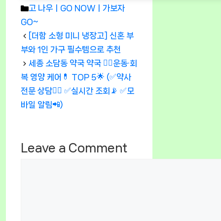
Categories
고 나우ㅣGO NOWㅣ가보자
GO~
[더함 소형 미니 냉장고] 신혼 부
부와 1인 가구 필수템으로 추천
세종 소담동 약국 약국 🏃‍♂️운동·회
복 영양 케어💊 TOP 5🌟 (✅약사
전문 상담👩‍⚕️ ✅실시간 조회📡 ✅모
바일 알림📲)
Leave a Comment
Comment