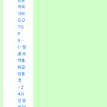
상담
약국
가이
드📋
TO
P
5✨
(✅정
품 의
약품
취급
인증
🧾
✅2
4시
간 운