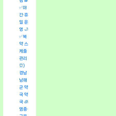
템 📘
✅야
간·휴
일 운
영 🌙
✅복
약 스
케줄
관리
⏰)
경남
남해
군 약
국 약
국 🧊
염증·