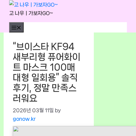
Skip
to
고 나우ㅣ가보자GO~
content
Menu
“브이스타 KF94
새부리형 퓨어화이
트 마스크 100매
대형 일회용” 솔직
후기, 정말 만족스
러워요
2026년 03월 11일
by
gonow.kr