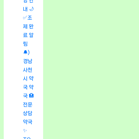
영 안
내 🌙
✅조
제 완
료 알
림
🔔)
경남
사천
시 약
국 약
국 🏥
전문
상담
약국
✨