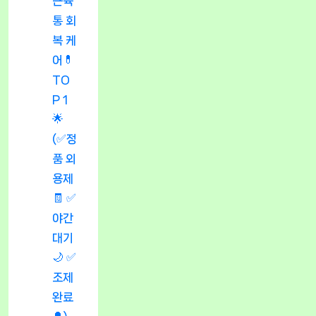
근육
통 회
복 케
어💊
TO
P 1
🌟
(✅정
품 외
용제
🧾 ✅
야간
대기
🌙 ✅
조제
완료