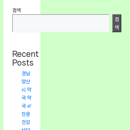
검색
검
색
Recent
Posts
경남
양산
시 약
국 약
국 🌿
전문
건강