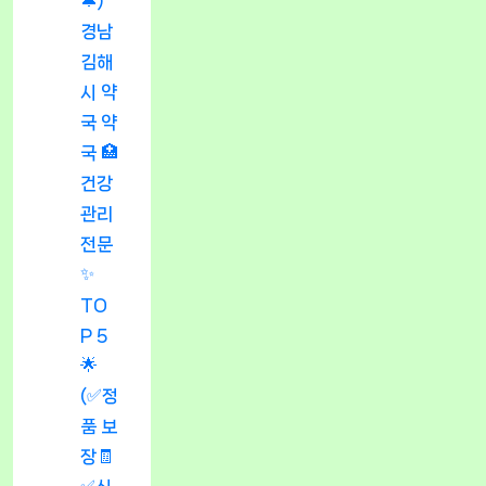
🔔)
경남
김해
시 약
국 약
국 🏥
건강
관리
전문
✨
TO
P 5
🌟
(✅정
품 보
장🧾