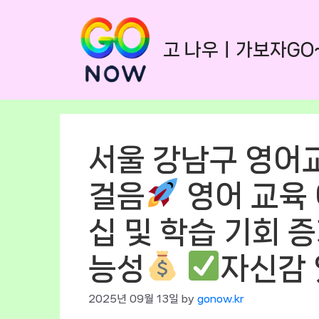
Skip
to
고 나우ㅣ가보자GO
content
서울 강남구 영어
걸음
영어 교육
십 및 학습 기회 
능성
자신감 
2025년 09월 13일
by
gonow.kr