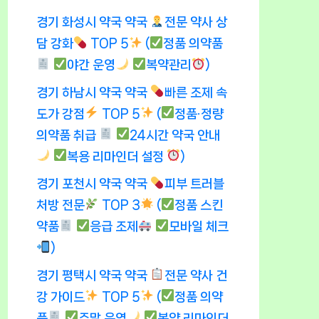
경기 화성시 약국 약국
전문 약사 상
담 강화
TOP 5
(
정품 의약품
야간 운영
복약관리
)
경기 하남시 약국 약국
빠른 조제 속
도가 강점
TOP 5
(
정품·정량
의약품 취급
24시간 약국 안내
복용 리마인더 설정
)
경기 포천시 약국 약국
피부 트러블
처방 전문
TOP 3
(
정품 스킨
약품
응급 조제
모바일 체크
)
경기 평택시 약국 약국
전문 약사 건
강 가이드
TOP 5
(
정품 의약
품
주말 운영
복약 리마인더