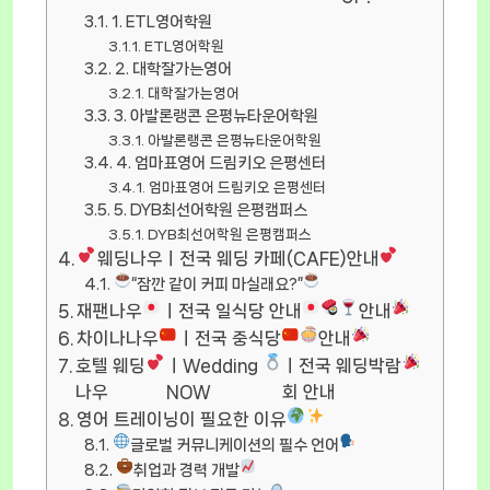
1. ETL영어학원
ETL영어학원
2. 대학잘가는영어
대학잘가는영어
3. 아발론랭콘 은평뉴타운어학원
아발론랭콘 은평뉴타운어학원
4. 엄마표영어 드림키오 은평센터
엄마표영어 드림키오 은평센터
5. DYB최선어학원 은평캠퍼스
DYB최선어학원 은평캠퍼스
웨딩나우ㅣ전국 웨딩 카페(CAFE)안내
“잠깐 같이 커피 마실래요?”
재팬나우
ㅣ전국 일식당 안내
안내
차이나나우
ㅣ전국 중식당
안내
호텔 웨딩
ㅣWedding
ㅣ전국 웨딩박람
나우
NOW
회 안내
영어 트레이닝이 필요한 이유
글로벌 커뮤니케이션의 필수 언어
취업과 경력 개발