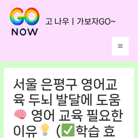
Skip
to
고 나우ㅣ가보자GO~
content
Menu
서울 은평구 영어교
육 두뇌 발달에 도움
영어 교육 필요한
이유
(
학습 효