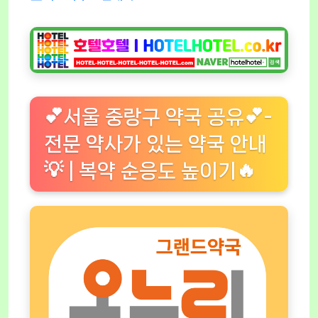
💕서울 중랑구 약국 공유💕-
전문 약사가 있는 약국 안내
💡 | 복약 순응도 높이기🔥