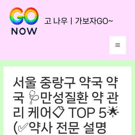
Skip
to
고 나우ㅣ가보자GO~
content
Menu
서울 중랑구 약국 약
국 🩺만성질환 약 관
리 케어📋 TOP 5🌟
(✅약사 전문 설명