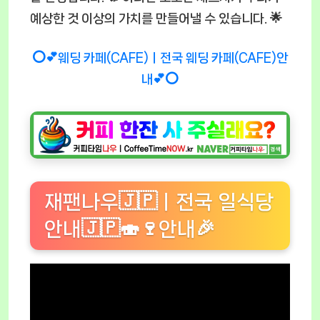
예상한 것 이상의 가치를 만들어낼 수 있습니다. 🌟
⭕💕웨딩 카페(CAFE)ㅣ전국 웨딩 카페(CAFE)안
내💕⭕
재팬나우🇯🇵ㅣ전국 일식당
안내🇯🇵🍣🍷안내🎉