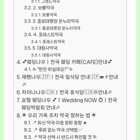
그랜드약국
2. 보룡약국
보룡약국
3. 종로태평양 온누리약국
종로태평양 온누리약국
4. 포레스트약국
포레스트약국
5. 대원사약국
대원사약국
💕웨딩나우ㅣ전국 웨딩 카페(CAFE)안내💕
☕ “한잔 하실래요?” ☕
재팬나우🇯🇵ㅣ전국 일식당 안내🇯🇵🍣🍷안내
🎉
차이나나우🇨🇳ㅣ전국 중식당🇨🇳🍜안내🎉
호텔 웨딩나우 💕ㅣWedding NOW 💍ㅣ전국
웨딩박람회 안내🎉
🌟 우리 가족 주치 약국 정하는 법 🌟
📍 최신 약국 이용 문화 동향 🔥
📍 후회 없는 약국 선택법 ✅
📍 약국 선택 시 반드시 확인할 것 🎯