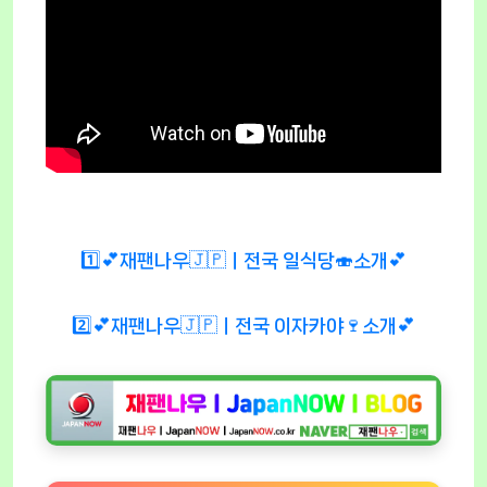
1️⃣💕재팬나우🇯🇵ㅣ전국 일식당🍣소개💕
2️⃣💕재팬나우🇯🇵ㅣ전국 이자카야🍷소개💕