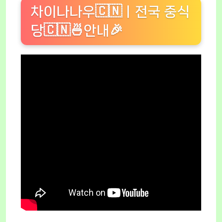
차이나나우🇨🇳ㅣ전국 중식
당🇨🇳🍜안내🎉