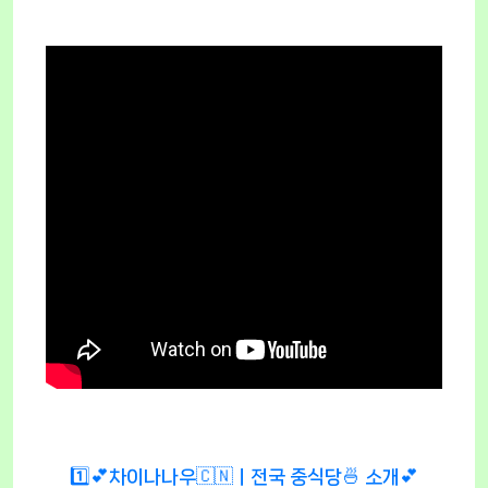
1️⃣💕차이나나우🇨🇳ㅣ전국 중식당🍜 소개💕