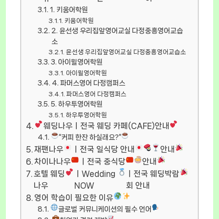
1. 키움어학원
키움어학원
2. 윤선생 우리집앞영어교실 다정중흥영어교습
소
윤선생 우리집앞영어교실 다정중흥영어교습소
3. 아이윌영어학원
아이윌영어학원
4. 파머스영어 다정캠퍼스
파머스영어 다정캠퍼스
5. 하우투영어학원
하우투영어학원
웨딩나우ㅣ전국 웨딩 카페(CAFE)안내
“커피 한잔 하실래요?”
재팬나우
ㅣ전국 일식당 안내
안내
차이나나우
ㅣ전국 중식당
안내
호텔 웨딩
ㅣWedding
ㅣ전국 웨딩박람
나우
NOW
회 안내
영어 학습이 필요한 이유
글로벌 커뮤니케이션의 필수 언어