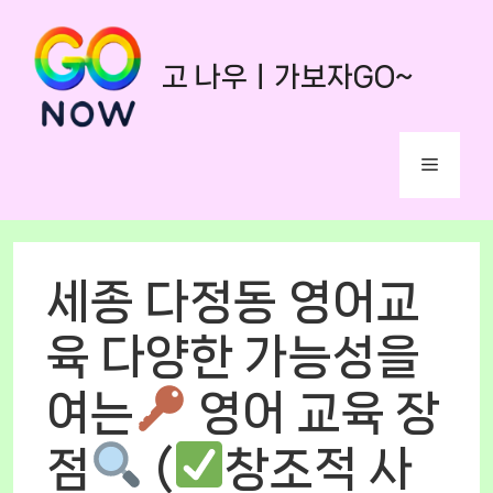
Skip
to
고 나우ㅣ가보자GO~
content
Menu
세종 다정동 영어교
육 다양한 가능성을
여는
영어 교육 장
점
(
창조적 사