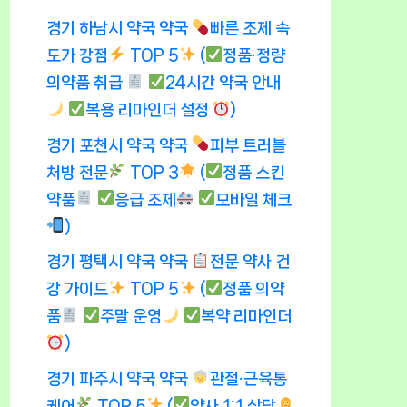
경기 하남시 약국 약국
빠른 조제 속
도가 강점
TOP 5
(
정품·정량
의약품 취급
24시간 약국 안내
복용 리마인더 설정
)
경기 포천시 약국 약국
피부 트러블
처방 전문
TOP 3
(
정품 스킨
약품
응급 조제
모바일 체크
)
경기 평택시 약국 약국
전문 약사 건
강 가이드
TOP 5
(
정품 의약
품
주말 운영
복약 리마인더
)
경기 파주시 약국 약국
관절·근육통
케어
TOP 5
(
약사 1:1 상담