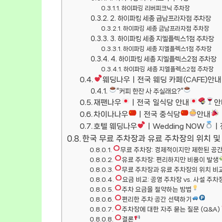
하이파킹 리버피크닉 주차장
2. 하이파킹 세종 금남프라자점 주차장
하이파킹 세종 금남프라자점 주차장
3. 하이파킹 세종 지엘플렉스1점 주차장
하이파킹 세종 지엘플렉스1점 주차장
4. 하이파킹 세종 지엘플렉스2점 주차장
하이파킹 세종 지엘플렉스2점 주차장
웨딩나우ㅣ전국 웨딩 카페(CAFE)안내
“커피 한잔 사 주실래요?”
재팬나우
ㅣ전국 일식당 안내
안
차이나나우
ㅣ전국 중식당
안내
호텔 웨딩나우
ㅣWedding NOW
ㅣ
한국 무료 주차장과 유료 주차장의 위치 및
무료 주차장: 경제적이지만 제한된 공
유료 주차장: 편리하지만 비용이 발생
무료 주차장과 유료 주차장의 위치 비
요금 비교: 공영 주차장 vs. 사설 주차
주차 요금을 절약하는 방법
편리한 주차 공간 선택하기
주차장에 대한 자주 묻는 질문 (Q&A)
결론