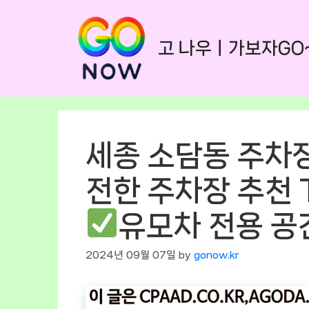
Skip
to
고 나우ㅣ가보자GO
content
세종 소담동 주차
전한 주차장 추천 T
유모차 전용 공
2024년 09월 07일
by
gonow.kr