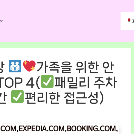
~
장
가족을 위한 안
OP 4(
패밀리 주차
간
편리한 접근성)